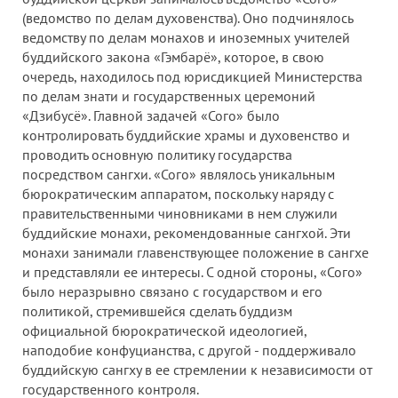
(ведомство по делам духовенства). Оно подчинялось
ведомству по делам монахов и иноземных учителей
буддийского закона «Гэмбарё», которое, в свою
очередь, находилось под юрисдикцией Министерства
по делам знати и государственных церемоний
«Дзибусё». Главной задачей «Сого» было
контролировать буддийские храмы и духовенство и
проводить основную политику государства
посредством сангхи. «Сого» являлось уникальным
бюрократическим аппаратом, поскольку наряду с
правительственными чиновниками в нем служили
буддийские монахи, рекомендованные сангхой. Эти
монахи занимали главенствующее положение в сангхе
и представляли ее интересы. С одной стороны, «Сого»
было неразрывно связано с государством и его
политикой, стремившейся сделать буддизм
официальной бюрократической идеологией,
наподобие конфуцианства, с другой - поддерживало
буддийскую сангху в ее стремлении к независимости от
государственного контроля.