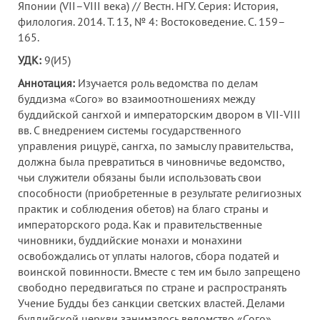
Японии (VII–VIII века) // Вестн. НГУ. Серия: История,
филология. 2014. Т. 13, № 4: Востоковедение. С. 159–
165.
УДК:
9(И5)
Аннотация:
Изучается роль ведомства по делам
буддизма «Сого» во взаимоотношениях между
буддийской сангхой и императорским двором в VII-VIII
вв. С внедрением системы государственного
управления рицурё, сангха, по замыслу правительства,
должна была превратиться в чиновничье ведомство,
чьи служители обязаны были использовать свои
способности (приобретенные в результате религиозных
практик и соблюдения обетов) на благо страны и
императорского рода. Как и правительственные
чиновники, буддийские монахи и монахини
освобождались от уплаты налогов, сбора податей и
воинской повинности. Вместе с тем им было запрещено
свободно передвигаться по стране и распространять
Учение Будды без санкции светских властей. Делами
буддийской церкви занималось ведомство «Сого»