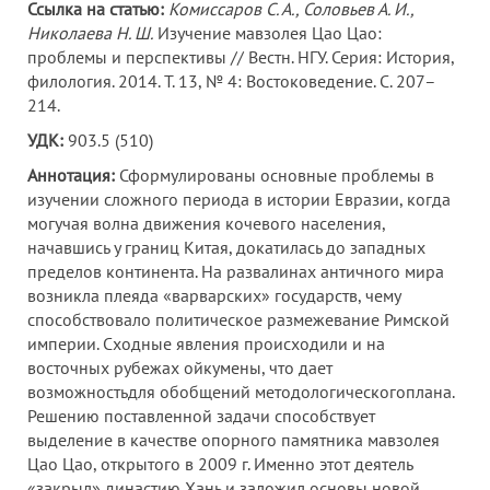
Ссылка на статью:
Комиссаров С. А., Соловьев А. И.,
Николаева Н. Ш.
Изучение мавзолея Цао Цао:
проблемы и перспективы // Вестн. НГУ. Серия: История,
филология. 2014. Т. 13, № 4: Востоковедение. С. 207–
214.
УДК:
903.5 (510)
Аннотация:
Сформулированы основные проблемы в
изучении сложного периода в истории Евразии, когда
могучая волна движения кочевого населения,
начавшись у границ Китая, докатилась до западных
пределов континента. На развалинах античного мира
возникла плеяда «варварских» государств, чему
способствовало политическое размежевание Римской
империи. Сходные явления происходили и на
восточных рубежах ойкумены, что дает
возможностьдля обобщений методологическогоплана.
Решению поставленной задачи способствует
выделение в качестве опорного памятника мавзолея
Цао Цао, открытого в 2009 г. Именно этот деятель
«закрыл» династию Хань и заложил основы новой