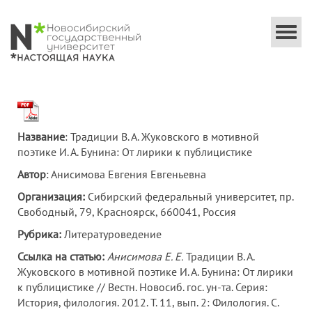
Togg
navi
Название
: Традиции В. А. Жуковского в мотивной
поэтике И. А. Бунина: От лирики к публицистике
Автор
: Анисимова Евгения Евгеньевна
Организация:
Сибирский федеральный университет, пр.
Свободный, 79, Красноярск, 660041, Россия
Рубрика:
Литературоведение
Ссылка на статью:
Анисимова Е. Е.
Традиции В. А.
Жуковского в мотивной поэтике И. А. Бунина: От лирики
к публицистике // Вестн. Новосиб. гос. ун-та. Серия:
История, филология. 2012. Т. 11, вып. 2: Филология. С.