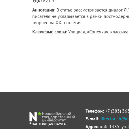
УДК:
82.09
Аннотация:
В статье рассматривается диалог Л.
писателя не укладывается в рамки постмодерн
творчества ХХI столетия.
Ключевые слова:
Улицкая, «Сонечка», классик
Телефон:
+7 (383) 36
E-mail:
director_ih@n
Адрес:
каб. 1335, ул.