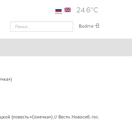
24.6°С
Войти
ечка»)
ой (повесть «Сонечка») // Вестн. Новосиб. гос.