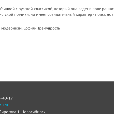
 Улицкой с русской классикой, который она ведет в поле ранних
истской поэтики, но имеет созидательный характер - поиск но
а, модернизм, София-Премудрость
3-40-17
su.ru
 Пирогова 1, Новосибирск,