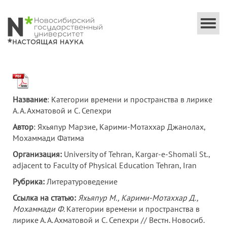
Togg
navi
Название
: Категории времени и пространства в лирике
А. А. Ахматовой и С. Сепехри
Автор
: Яхьяпур Марзие, Карими-Мотаххар Джанолах,
Мохаммади Фатима
Организация
:
University of Tehran, Kargar-e-Shomali St.,
adjacent to Faculty of Physical Education Tehran, Iran
Рубрика:
Литературоведение
Ссылка на статью:
Яхьяпур М., Карими-Мотаххар Д.,
Мохаммади Ф.
Категории времени и пространства в
лирике А. А. Ахматовой и С. Сепехри // Вестн. Новосиб.