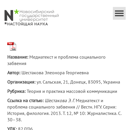
Togg
navi
Название:
Медиатекст и проблема социального
забвения
Автор:
Шестакова Элеонора Георгиевна
Организация:
ул. Сальская, 21, Донецк, 83095, Украина
Рубрика:
Теория и практика массовой коммуникации
Ссылка на статью:
Шестакова Э. Г.
Медиатекст и
проблема социального забвения // Вестн. НГУ. Серия:
История, филология. 2013. Т. 12, № 10: Журналистика. С.
30–38.
УДК:
82.0’06