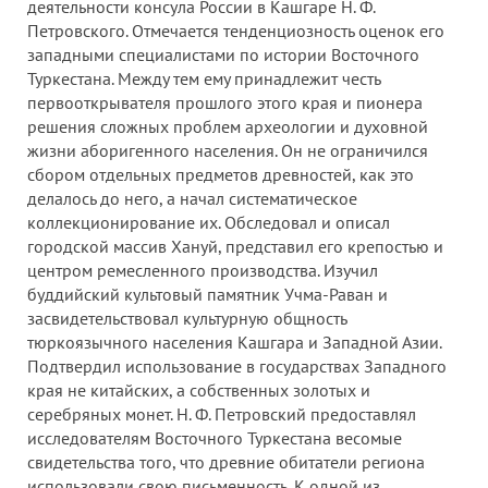
деятельности консула России в Кашгаре Н. Ф.
Петровского. Отмечается тенденциозность оценок его
западными специалистами по истории Восточного
Туркестана. Между тем ему принадлежит честь
первооткрывателя прошлого этого края и пионера
решения сложных проблем археологии и духовной
жизни аборигенного населения. Он не ограничился
сбором отдельных предметов древностей, как это
делалось до него, а начал систематическое
коллекционирование их. Обследовал и описал
городской массив Хануй, представил его крепостью и
центром ремесленного производства. Изучил
буддийский культовый памятник Учма-Раван и
засвидетельствовал культурную общность
тюркоязычного населения Кашгара и Западной Азии.
Подтвердил использование в государствах Западного
края не китайских, а собственных золотых и
серебряных монет. Н. Ф. Петровский предоставлял
исследователям Восточного Туркестана весомые
свидетельства того, что древние обитатели региона
использовали свою письменность. К одной из