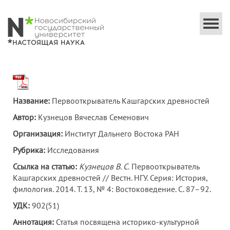
Togg
navi
Название:
Первооткрыватель Кашгарских древностей
Автор:
Кузнецов Вячеслав Семенович
Организация:
Институт Дальнего Востока РАН
Рубрика:
Исследования
Ссылка на статью:
Кузнецов В. С.
Первооткрыватель
Кашгарских древностей // Вестн. НГУ. Серия: История,
филология. 2014. Т. 13, № 4: Востоковедение. С. 87–92.
УДК:
902(51)
Аннотация:
Статья посвящена историко-культурной