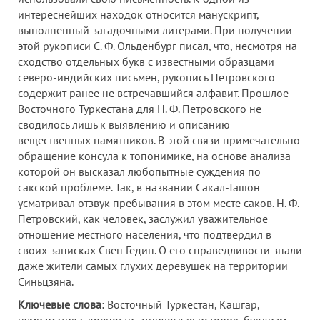
интереснейших находок относится манускрипт,
выполненный загадочными литерами. При получении
этой рукописи С. Ф. Ольденбург писал, что, несмотря на
сходство отдельных букв с известными образцами
северо-индийских письмен, рукопись Петровского
содержит ранее не встречавшийся алфавит. Прошлое
Восточного Туркестана для Н. Ф. Петровского не
сводилось лишь к выявлению и описанию
вещественных памятников. В этой связи примечательно
обращение консула к топонимике, на основе анализа
которой он высказал любопытные суждения по
сакской проблеме. Так, в названии Сакал-Ташон
усматривал отзвук пребывания в этом месте саков. Н. Ф.
Петровский, как человек, заслужил уважительное
отношение местного населения, что подтвердил в
своих записках Свен Гедин. О его справедливости знали
даже жители самых глухих деревушек на территории
Синьцзяна.
Ключевые слова
: Восточный Туркестан, Кашгар,