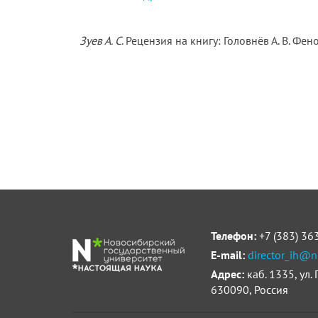
Зуев А. С
. Рецензия на книгу: Головнёв А. В. Фе
Телефон:
+7 (383) 36
E-mail:
director_ih@n
Адрес:
каб. 1335, ул.
630090, Россия