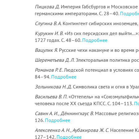
Пицкова Д.
Империя Габсбургов и Московское 
германскими императорами. С. 28–40.
Подроб
Слугина В. А.
Контингент сибирских иноземцев, 
Курукин И. В.
«Из сих персидских дел выйти…»
1727 годах. С. 48–60.
Подробнее
Вацулик Я.
Русские чехи накануне и во время р
Шереметьева Д. Л.
Электоральная политика рос
Романов Р. Е.
Людской потенциал в условиях со
84–94.
Подробнее
Зольникова Н. Д.
Символика света и огня в Ура
Васильева В. П.
«Оттепель» на «Союзмультфильм
человека после XX съезда КПСС. С. 104–113.
П
Савин А. И., Дённингхаус В.
Массовые религиозн
126.
Подробнее
Алексеенко А. Н., Аубакирова Ж. С.
Население Ка
127–142.
Подробнее