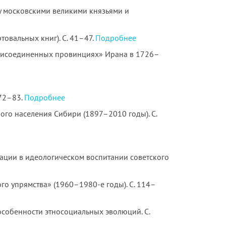
у московскими великими князьями и
овальных книг). С. 41–47.
Подробнее
оприсоединенных провинциях» Ирана в 1726–
 72–83.
Подробнее
го населения Сибири (1897–2010 годы). С.
ации в идеологическом воспитании советского
о упрямства» (1960–1980-е годы). С. 114–
особенности этносоциальных эволюций. С.