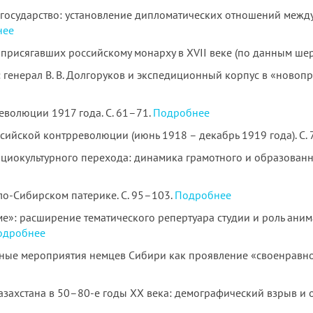
государство: установление дипломатических отношений межд
нее
присягавших российскому монарху в XVII веке (по данным шерт
: генерал В. В. Долгоруков и экспедиционный корпус в «нов
еволюции 1917 года. С. 61–71.
Подробнее
сийской контрреволюции (июнь 1918 – декабрь 1919 года). С.
циокультурного перехода: динамика грамотного и образованно
ло-Сибирском патерике. С. 95–103.
Подробнее
е»: расширение тематического репертуара студии и роль аним
одробнее
ые мероприятия немцев Сибири как проявление «своенравног
захстана в 50–80-е годы XX века: демографический взрыв и 