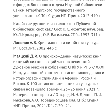
в фондах Восточного отдела Научной библиотеки
Санкт-Петербургского государственного
университета. СПб.: Студия НП-Принт, 2012. 440 с.
Китайские рукописи и ксилографы Публичной
библиотеки: сист. кат. / Сост. К. С. Яхонтов; науч. ред.
Ю. Л. Кроль; ред. О. В. Васильева. СПб., 1993. 311 с.
Ломанов А. В.
Христианство и китайская культура.
М.: Вост. лит., 2002. 446 с.
Маяцкий Д. И.
О происхождении иезуитских книг
из китайских коллекций членов пекинской
духовной миссии в собраниях СПбГУ и РНБ // XXXI
Международный конгресс по источниковедению и
историографии стран Азии и Африки: Россия и
Восток. К 100-летию политических и культурных
связей новейшего времени. 23–25 июня 2021 г.:
Материалы конгресса / Отв. ред. Н. Н. Дьяков, П. И.
Рысакова, А. О. Победоносцева Кая. СПб.: Студия
«НП-Принт», 2021. Т. 1. С. 20–21.