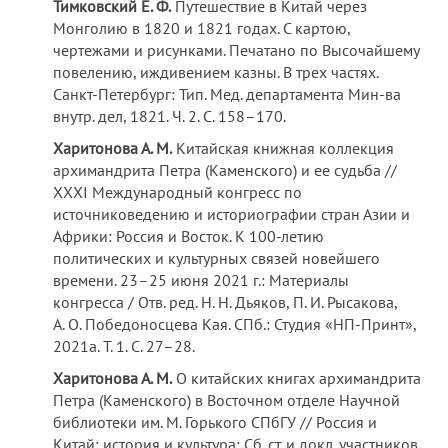
Тимковский Е. Ф.
Путешествие в Китай через
Монголию в 1820 и 1821 годах. С картою,
чертежами и рисунками. Печатано по Высочайшему
повелению, иждивением казны. В трех частях.
Санкт-Петербург: Тип. Мед. департамента Мин-ва
внутр. дел, 1821. Ч. 2. С. 158–170.
Харитонова А. М.
Китайская книжная коллекция
архимандрита Петра (Каменского) и ее судьба //
XXXI Международный конгресс по
источниковедению и историографии стран Азии и
Африки: Россия и Восток. К 100-летию
политических и культурных связей новейшего
времени. 23–25 июня 2021 г.: Материалы
конгресса / Отв. ред. Н. Н. Дьяков, П. И. Рысакова,
А. О. Победоносцева Кая. СПб.: Студия «НП-Принт»,
2021а. Т. 1. С. 27–28.
Харитонова А. М.
О китайских книгах архимандрита
Петра (Каменского) в Восточном отделе Научной
библиотеки им. М. Горького СПбГУ // Россия и
Китай: история и культура: Сб. ст. и докл. участников