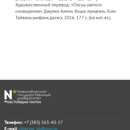
Художественный перевод: «Песнь святого
сновидения» Джулио Алени. Боши луньвэнь. Голи
Тайвань шифань дасюэ, 2016. 177 с. (на кит. яз.)
Телефон:
+7 (383) 363-40-17
E-mail:
director_ih@nsu.ru