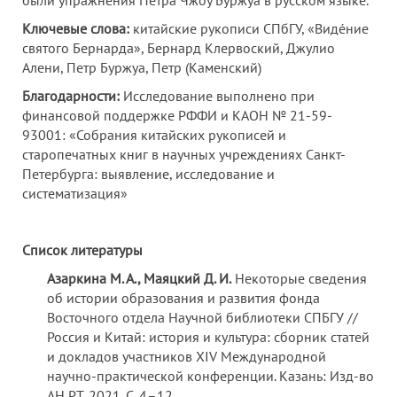
были упражнения Петра Чжоу Буржуа в русском языке.
Ключевые слова:
китайские рукописи СПбГУ, «Виде́ние
святого Бернарда», Бернард Клервоский, Джулио
Алени, Петр Буржуа, Петр (Каменский)
Благодарности:
Исследование выполнено при
финансовой поддержке РФФИ и КАОН № 21-59-
93001: «Собрания китайских рукописей и
старопечатных книг в научных учреждениях Санкт-
Петербурга: выявление, исследование и
систематизация»
Список литературы
Азаркина М. А., Маяцкий Д. И.
Некоторые сведения
об истории образования и развития фонда
Восточного отдела Научной библиотеки СПБГУ //
Россия и Китай: история и культура: сборник статей
и докладов участников XIV Международной
научно-практической конференции. Казань: Изд-во
АН РТ, 2021. С. 4–12.