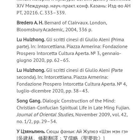
XIV Междунар. науч.-практ. конф. Казань: Изд-во АН
РТ, 2021б. С. 333–339.
Bredero A. H.
Bernard of Clairvaux. London,
Bloomsbury Academic, 2004, 336 p.
Lu Huizhong.
Gli scritti cinesi di Giulio Aleni (Prima
parte). In: Intorcettiana. Piazza Armerina: Fondazione
Prospero Intorcetta Cultura Aperta. № 3, gennaio-
giugno 2020, pp. 62–65.
Lu Huizhong.
Gli scritti cinesi di Giulio Aleni (Parte
seconda). In: Intorcettiana. Piazza Armerina:
Fondazione Prospero Intorcetta Cultura Aperta. № 4,
luglio-dicembre 2020, pp. 38–43.
Song Gang.
Dialogic Construction of the Mind:
Christian-Confucian Spiritual Life in Late Ming Fujian.
Journal of Oriental Studies
, November 2009, vol. 42,
no. 1/2, pp. 29–54.
У
Цзяньлинь
.
Сюцы фаньи: Ай Жулюэ «Шэн мэн гэ»
[吳建林。修辭翻譯：艾儒略《聖夢歌》]