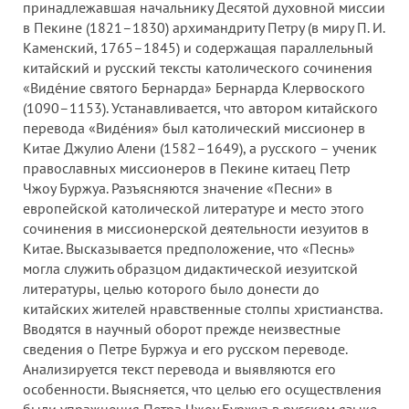
принадлежавшая начальнику Десятой духовной миссии
в Пекине (1821–1830) архимандриту Петру (в миру П. И.
Каменский, 1765–1845) и содержащая параллельный
китайский и русский тексты католического сочинения
«Виде́ние святого Бернарда» Бернарда Клервоского
(1090–1153). Устанавливается, что автором китайского
перевода «Виде́ния» был католический миссионер в
Китае Джулио Алени (1582–1649), а русского – ученик
православных миссионеров в Пекине китаец Петр
Чжоу Буржуа. Разъясняются значение «Песни» в
европейской католической литературе и место этого
сочинения в миссионерской деятельности иезуитов в
Китае. Высказывается предположение, что «Песнь»
могла служить образцом дидактической иезуитской
литературы, целью которого было донести до
китайских жителей нравственные столпы христианства.
Вводятся в научный оборот прежде неизвестные
сведения о Петре Буржуа и его русском переводе.
Анализируется текст перевода и выявляются его
особенности. Выясняется, что целью его осуществления