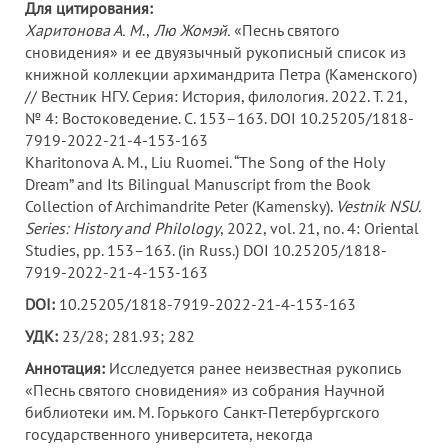
Для цитирования:
Харитонова А.
М
.,
Лю Жомэй.
«Песнь святого
сновидения» и ее двуязычный рукописный список из
книжной коллекции архимандрита Петра (Каменского)
// Вестник НГУ. Серия: История, филология. 2022. Т. 21,
№ 4: Востоковедение. С. 153–163. DOI 10.25205/1818-
7919-2022-21-4-153-163
Kharitonova A. M., Liu Ruomei. “The Song of the Holy
Dream” and Its Bilingual Manuscript from the Book
Collection of Archimandrite Peter (Kamensky).
Vestnik NSU.
Series: History and Philology
, 2022, vol. 21, no. 4: Oriental
Studies, pp. 153–163. (in Russ.) DOI 10.25205/1818-
7919-2022-21-4-153-163
DOI:
10.25205/1818-7919-2022-21-4-153-163
УДК:
23/28; 281.93; 282
Аннотация:
Исследуется ранее неизвестная рукопись
«Песнь святого сновидения» из собрания Научной
библиотеки им. М. Горького Санкт-Петербургского
государственного университета, некогда