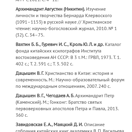
Архимандрит Августин (Никитин).
Изучение
личности и творчества Бернарда Клервоского
(1091–1153) в русской науке // Христианское
чтение: научно-богословский журнал, 2010. № 1
(32). С. 34–75.
Вахтин Б. Б., Гуревич И. С., Кроль Ю. Л. и др.
Каталог
фонда китайских ксилографов Института
востоковедения АН СССР: В 3 т. М.: ГРВЛ, 1973. Т. 1.
402 с.; Т. 2. 591 с.; Т. 3. 502 с.
Дацышен В. Г.
Христианство в Китае: история и
современность. М.: Научно-образовательный форум
по международным отношениям, 2007. 240 с.
Дацышен В. Г., Чегодаев А. Б.
Архимандрит Петр
(Каменский). М.; Гонконг: Братство святых
первоверховных апостолов Петра и Павла, 2013.
360 с.
Завидовская Е. А., Маяцкий Д. И.
Описание
собрания китайских книг академика В. П. Васильева