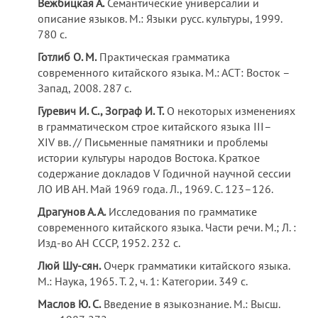
Вежбицкая А.
Семантические универсалии и
описание языков. М.: Языки русс. культуры, 1999.
780 с.
Готлиб О. М.
Практическая грамматика
современного китайского языка. М.: АСТ: Восток –
Запад, 2008. 287 с.
Гуревич И. С., Зограф И. Т.
О некоторых изменениях
в грамматическом строе китайского языка III–
ХIV вв. // Письменные памятники и проблемы
истории культуры народов Востока. Краткое
содержание докладов V Годичной научной сессии
ЛО ИВ АН. Май 1969 года. Л., 1969. C. 123–126.
Драгунов А. А.
Исследования по грамматике
современного китайского языка. Части речи. М.; Л. :
Изд-во АН СССР, 1952. 232 с.
Люй Шу-сян.
Очерк грамматики китайского языка.
М.: Наука, 1965. Т. 2, ч. 1: Категории. 349 с.
Маслов Ю. С.
Введение в языкознание. М.: Высш.