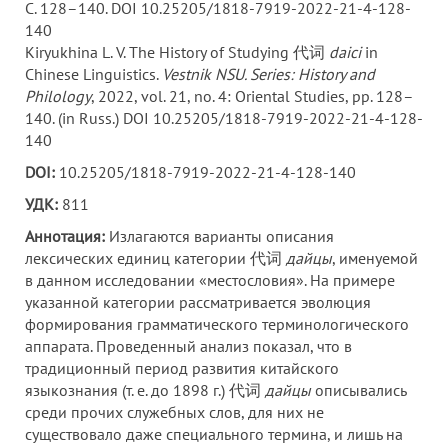
С. 128–140. DOI 10.25205/1818-7919-2022-21-4-128-
140
Kiryukhina L. V. The History of Studying 代词
daici
in
Chinese Linguistics.
Vestnik NSU. Series: History and
Philology
, 2022, vol. 21, no. 4: Oriental Studies, pp. 128–
140. (in Russ.) DOI 10.25205/1818-7919-2022-21-4-128-
140
DOI:
10.25205/1818-7919-2022-21-4-128-140
УДК:
811
Аннотация:
Излагаются варианты описания
лексических единиц категории 代词
дайцы
, именуемой
в данном исследовании «местословия». На примере
указанной категории рассматривается эволюция
формирования грамматического терминологического
аппарата. Проведенный анализ показал, что в
традиционный период развития китайского
языкознания (т. е. до 1898 г.) 代词
дайцы
описывались
среди прочих служебных слов, для них не
существовало даже специального термина, и лишь на