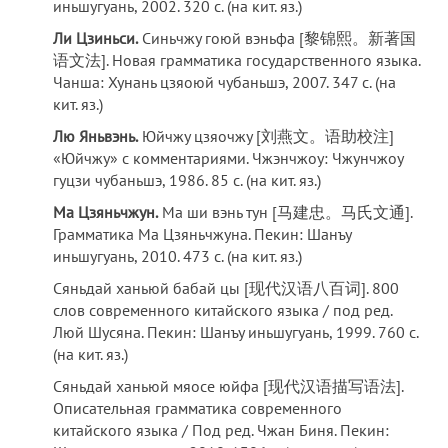
иньшугуань, 2002. 320 с. (на кит. яз.)
Ли Цзиньси.
Синьчжу гоюй вэньфа [黎锦熙。新著国
语文法]. Новая грамматика государственного языка.
Чанша: Хунань цзяоюй чубаньшэ, 2007. 347 с. (на
кит. яз.)
Лю Яньвэнь.
Юйчжу цзяочжу [刘燕文。语助校注]
«Юйчжу» с комментариями. Чжэнчжоу: Чжунчжоу
гуцзи чубаньшэ, 1986. 85 с. (на кит. яз.)
Ма Цзяньчжун.
Ма ши вэнь тун [马建忠。马氏文通].
Грамматика Ма Цзяньчжуна. Пекин: Шанъу
иньшугуань, 2010. 473 с. (на кит. яз.)
Сяньдай ханьюй бабай цы [现代汉语八百词]. 800
слов современного китайского языка / под ред.
Люй Шусяна. Пекин: Шанъу иньшугуань, 1999. 760 с.
(на кит. яз.)
Сяньдай ханьюй мяосе юйфа [现代汉语描写语法].
Описательная грамматика современного
китайского языка / Под ред. Чжан Биня. Пекин: