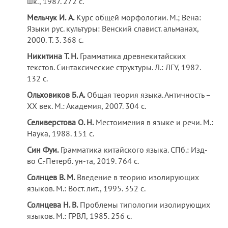
шк., 1987. 272 с.
Мельчук И.
А.
Курс общей морфологии. М.; Вена:
Языки рус. культуры: Венский славист. альманах,
2000. Т. 3. 368 с.
Никитина Т. Н.
Грамматика древнекитайских
текстов. Синтаксические структуры. Л.: ЛГУ, 1982.
132 с.
Ольховиков Б. А.
Общая теория языка. Античность –
XX век. М.: Академия, 2007. 304 с.
Селиверстова О. Н.
Местоимения в языке и речи. М.:
Наука, 1988. 151 с.
Син Фуи.
Грамматика китайского языка. СПб.: Изд-
во С.-Петерб. ун-та, 2019. 764 с.
Солнцев В. М.
Введение в теорию изолирующих
языков. М.: Вост. лит., 1995. 352 с.
Солнцева Н. В.
Проблемы типологии изолирующих
языков. М.: ГРВЛ, 1985. 256 с.