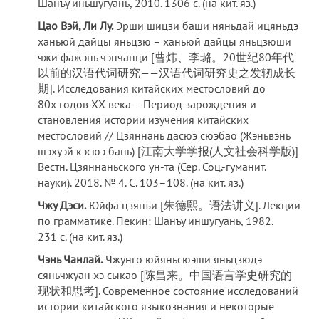
Шанъу иньшугуань, 2010. 1306 с. (на кит. яз.)
Цао Вэй, Ли Лу.
Эрши шицзи баши няньдай ицяньдэ
ханьюй дайцы яньцзю – ханьюй дайцы яньцзюши
чжи фажэнь чэнчанци [曹炜、李璐。20世纪80年代
以前的汉语代词研究——汉语代词研究史之发轫成长
期]. Исследования китайских местословий до
80х годов XX века – Период зарождения и
становления истории изучения китайских
местословий // Цзяннань дасюэ сюэбао (Жэньвэнь
шэхуэй кэсюэ бань) [江南大学学报(人文社会科学版)]
Вестн. Цзяннаньского ун-та (Сер. Соц.-гуманит.
науки). 2018. № 4. С. 103–108. (на кит. яз.)
Чжу Дэси.
Юйфа цзянъи [朱德熙。语法讲义]. Лекции
по грамматике. Пекин: Шанъу иншугуань, 1982.
231 с. (на кит. яз.)
Чэнь Чанлай.
Чжунго юйяньсюэши яньцзюдэ
сяньчжуан хэ сыкао [陈昌来。中国语言学史研究的
现状和思考]. Современное состояние исследований
истории китайского языкознания и некоторые