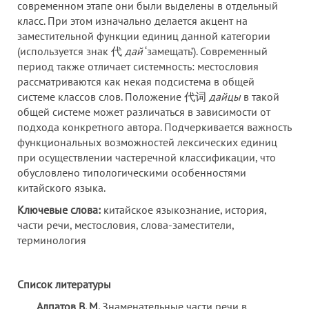
современном этапе они были выделены в отдельный
класс. При этом изначально делается акцент на
заместительной функции единиц данной категории
(используется знак 代
дай
‘замещать’). Современный
период также отличает системность: местословия
рассматриваются как некая подсистема в общей
системе классов слов. Положение 代词
дайцы
в такой
общей системе может различаться в зависимости от
подхода конкретного автора. Подчеркивается важность
функциональных возможностей лексических единиц
при осуществлении частеречной классификации, что
обусловлено типологическими особенностями
китайского языка.
Ключевые слова:
китайское языкознание, история,
части речи, местословия, слова-заместители,
терминология
Список литературы
Алпатов В. М.
Знаменательные части речи в