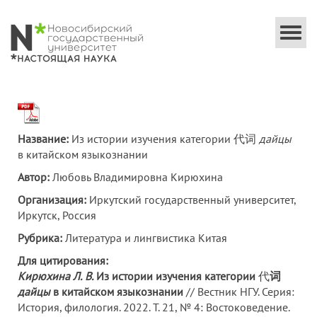
Togg
navi
Название:
Из истории изучения категории 代词
дайцы
в китайском языкознании
Автор:
Любовь Владимировна Кирюхина
Организация:
Иркутский государственный университет,
Иркутск, Россия
Рубрика:
Литература и лингвистика Китая
Для цитирования:
Кирюхина Л.
В.
Из истории изучения категории
代
词
дайцы
в китайском языкознании
// Вестник НГУ. Серия:
История, филология. 2022. Т. 21, № 4: Востоковедение.