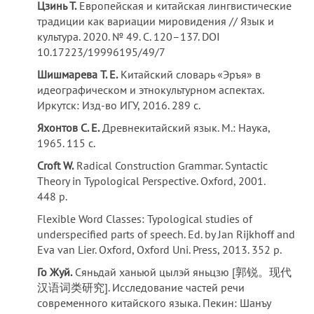
Цзинь Т.
Европейская и китайская лингвистические
традиции как вариации мировидения // Язык и
культура. 2020. № 49. С. 120–137. DOI
10.17223/19996195/49/7
Шишмарева Т. Е.
Китайский словарь «Эръя» в
идеографическом и этнокультурном аспектах.
Иркутск: Изд-во ИГУ, 2016. 289 с.
Яхонтов С. Е.
Древнекитайский язык. М.: Наука,
1965. 115 с.
Croft W.
Radical Construction Grammar. Syntactic
Theory in Typological Perspective. Oxford, 2001.
448 p.
Flexible Word Classes: Typological studies of
underspecified parts of speech. Ed. by Jan Rijkhoff and
Eva van Lier. Oxford, Oxford Uni. Press, 2013. 352 p.
Го
Жуй
.
Сяньдай ханьюй цылэй яньцзю [郭锐。现代
汉语词类研究]. Исследование частей речи
современного китайского языка. Пекин: Шанъу