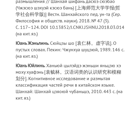
размышления // Шанхай шифань дасюэ сюэбао
(Чжэсюэ шэхуэй кэсюэ бань) [上海师范大学学报(哲
学社会科学版)] Вестн. Шанхайского пед. ун-та (Сер.
Философия и обществ. науки). 2018. № 47 (3).
С. 117–124. DOI 10.13852/J.CNKI.JSHNU.2018.03.014
(на кит. яз.)
Юань Жэньлинь.
Сюйцзы шо [袁仁林。虚字说]. О
пустых словах. Пекин: Чжунхуа шуцзюй, 1989. 146 с.
(на кит. яз.)
Юань Юйлинь.
Ханьюй цылэйдэ жэньши яньцзю хэ
моху хуафэнь [袁毓林。汉语词类的认识研究和模糊
划分]. Когнитивное исследование и размытая
классификация частей речи в китайском языке.
Шанхай: Шанхай цзяоюй чубаньшэ, 2010. 443 с. (на
кит. яз.)