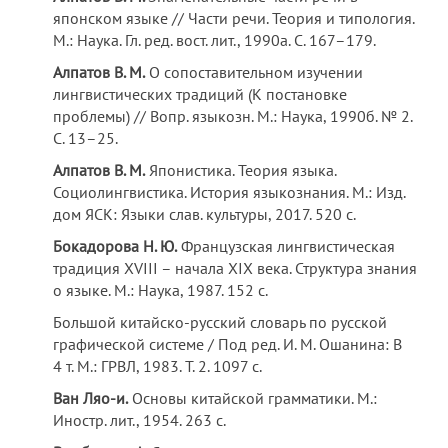
японском языке // Части речи. Теория и типология.
М.: Наука. Гл. ред. вост. лит., 1990а. С. 167–179.
Алпатов В. М.
О сопоставительном изучении
лингвистических традиций (К постановке
проблемы) // Вопр. языкозн. М.: Наука, 1990б. № 2.
С. 13–25.
Алпатов В. М.
Японистика. Теория языка.
Социолингвистика. История языкознания. М.: Изд.
дом ЯСК: Языки слав. культуры, 2017. 520 c.
Бокадорова Н. Ю.
Французская лингвистическая
традиция XVIII – начала XIX века. Структура знания
о языке. М.: Наука, 1987. 152 с.
Большой китайско-русский словарь по русской
графической системе / Под ред. И. М. Ошанина: В
4 т. М.: ГРВЛ, 1983. Т. 2. 1097 с.
Ван Ляо-и.
Основы китайской грамматики. М.:
Иностр. лит., 1954. 263 с.