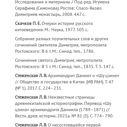
Исследования и материалы / Под ред. Игумена
Серафима (Симонова). Ростов: Спасо-Яковл.
Димитриев монастырь, 2008. 447 с.
Скачков П. Е.
Очерки истории русского
китаеведения. М.: Наука, 1977. 505 с.
Собрание разных поучительных слов и других
сочинений святителя Димитрия, митрополита
Ростовского: В 6 т. М.: Синод. тип., 1786.
Сочинения святого Димитрия, митрополита
Ростовского: В 5 т. М.: Синод. тип., 1835. Т. 5. 147 с.
Стеженская Л. В
.
Архимандрит Даниил о «Шу цзине»
// Общество и государство в Китае. (ИВ РАН). Т. 47
(№ 1). 2017. С. 224–231.
Стеженская Л. В.
Неизвестные страницы
древнекитайской историографии. Перевод «Шу
цзина» архимандрита Даниила (1789–1871) //
Вестн. древ. истории. 2021а. № 81 (3). С. 774–790.
Стеженская Л. В
. О несостоявшейся первой