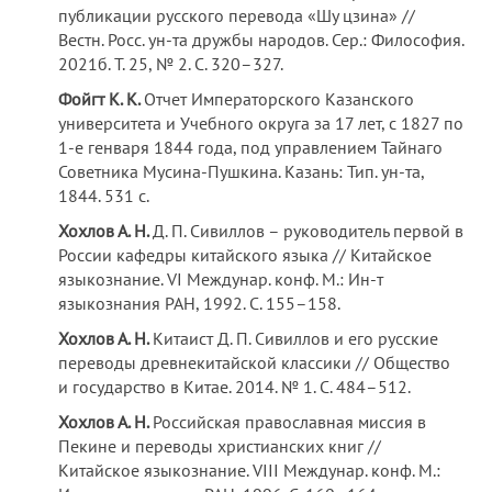
публикации русского перевода «Шу цзина» //
Вестн. Росс. ун-та дружбы народов. Сер.: Философия.
2021б. Т. 25, № 2. С. 320–327.
Фойгт К.
К.
Отчет Императорского Казанского
университета и Учебного округа за 17 лет, с 1827 по
1-е генваря 1844 года, под управлением Тайнаго
Советника Мусина-Пушкина. Казань: Тип. ун-та,
1844. 531 с.
Хохлов А. Н.
Д. П. Сивиллов – руководитель первой в
России кафедры китайского языка // Китайское
языкознание. VI Междунар. конф. М.: Ин-т
языкознания РАН, 1992. С. 155–158.
Хохлов А. Н.
Китаист Д. П. Сивиллов и его русские
переводы древнекитайской классики // Общество
и государство в Китае. 2014. № 1. С. 484–512.
Хохлов А.
Н.
Российская православная миссия в
Пекине и переводы христианских книг //
Китайское языкознание. VIII Междунар. конф. М.: