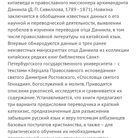
китаеведа и православного миссионера архимандрита
Даниила (Д. П. Сивиллова, 1789–1871). Новизна
заключается в обобщении известных данных о его
научной и переводческой деятельности, выявлении
пробелов в изучении переводов отца Даниила, в том
числе православной литературы на китайский язык.
Впервые обнародуются данные о трех ранее
неизвестных манускриптах отца Даниила из коллекции
китайских редких книг библиотеки Санкт-
Петербургского государственного университета – с
текстами «Зерцала Православного исповедания»
святого Димитрия Ростовского, «Стословца святого
Геннадия», богослужений и молитв. Приводятся
описания рукописей, исследуется и сравнивается их
содержание. Устанавливается, что книги предлагают
три варианта предисловия переводчика и краткий
катехизис, предназначенные для разъяснения
забывшим русский язык и веру потомкам албазинцев
базовых постулатов христианства, а также – для
практического обучения их необходимым в