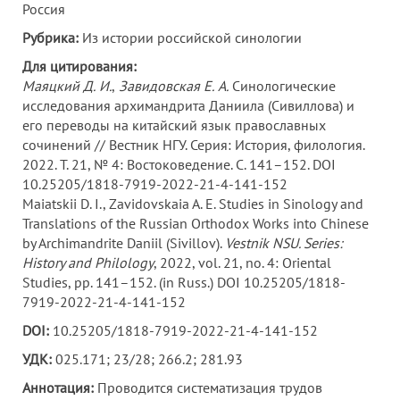
Россия
Рубрика:
Из истории российской синологии
Для цитирования:
Маяцкий Д.
И.
,
Завидовская Е.
А.
Синологические
исследования архимандрита Даниила (Сивиллова) и
его переводы на китайский язык православных
сочинений // Вестник НГУ. Серия: История, филология.
2022. Т. 21, № 4: Востоковедение. С. 141–152. DOI
10.25205/1818-7919-2022-21-4-141-152
Maiatskii D. I., Zavidovskaia A. E. Studies in Sinology and
Translations of the Russian Orthodox Works into Chinese
by Archimandrite Daniil (Sivillov).
Vestnik NSU. Series:
History and Philology
, 2022, vol. 21, no. 4: Oriental
Studies, pp. 141–152. (in Russ.) DOI 10.25205/1818-
7919-2022-21-4-141-152
DOI:
10.25205/1818-7919-2022-21-4-141-152
УДК:
025.171; 23/28; 266.2; 281.93
Аннотация:
Проводится систематизация трудов