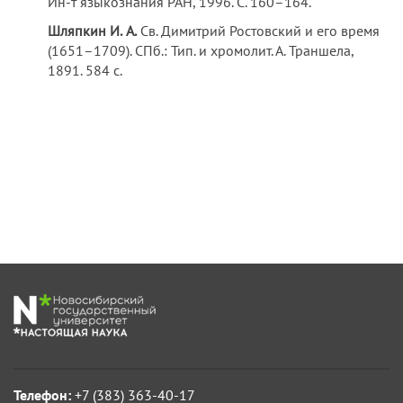
Ин-т языкознания РАН, 1996. С. 160–164.
Шляпкин
И.
А.
Св. Димитрий Ростовский и его время
(1651–1709). СПб.: Тип. и хромолит. А. Траншела,
1891. 584 с.
Телефон:
+7 (383) 363-40-17