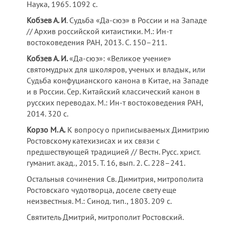
Наука, 1965. 1092 с.
Кобзев А. И
. Судьба «Да-сюэ» в России и на Западе
// Архив российской китаистики. М.: Ин-т
востоковедения РАН, 2013. С. 150–211.
Кобзев А. И.
«Да-сюэ»: «Великое учение»
святомудрых для школяров, ученых и владык, или
Судьба конфуцианского канона в Китае, на Западе
и в России. Сер. Китайский классический канон в
русских переводах. М.: Ин-т востоковедения РАН,
2014. 320 с.
Корзо М. А.
К вопросу о приписываемых Димитрию
Ростовскому катехизисах и их связи с
предшествующей традицией // Вестн. Русс. христ.
гуманит. акад., 2015. Т. 16, вып. 2. С. 228–241.
Остальныя сочинения Св. Димитрия, митрополита
Ростовскаго чудотворца, доселе свету еще
неизвестныя. М.: Синод. тип., 1803. 209 с.
Святитель Дмитрий, митрополит Ростовский.