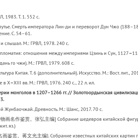
 1983. Т. 1. 552 с.
ье. Смерть императора Лин-ди и переворот Дун Чжо (188–189 гг.
ение. С. 54–61.
 слышал. М.: ГРВЛ, 1978. 240 с.
пломатия: отношения между империями Цзинь и Сун, 1127
–
11
нь го чжи). М.: ГРВЛ, 1979. 608 с.
ура Китая. Т. 6 (дополнительный). Искусство. М.: Вост. лит., 201
е в X
–
XIII вв. М.: ГРВЛ, 1976. 240 с., 22 л. ил.
ии монголов в 1207–1266 гг. // Золотоордынская цивилизация:
3.
 Жунбаочжай. Древность. М.: Шанс, 2017. 70 с.
国人物画名作鉴赏。张弘主编] Собрание шедевров китайской фигурати
ит. яз.)
鉴赏。蒋文光主编]. Собрание известных китайских картин прошл