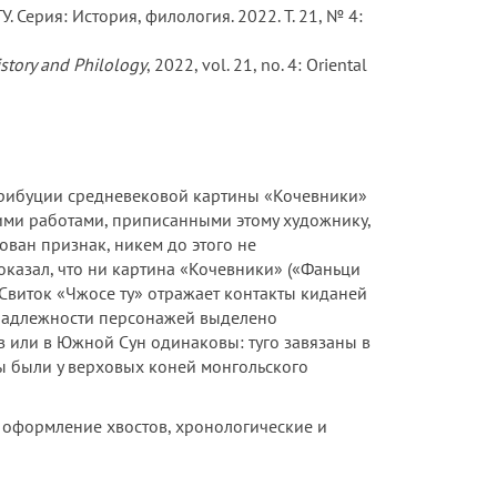
 Серия: История, филология. 2022. Т. 21, № 4:
istory and Philology
, 2022, vol. 21, no. 4: Oriental
трибуции средневековой картины «Кочевники»
ругими работами, приписанными этому художнику,
ован признак, никем до этого не
казал, что ни картина «Кочевники» («Фаньци
 Свиток «Чжосе ту» отражает контакты киданей
инадлежности персонажей выделено
в или в Южной Сун одинаковы: туго завязаны в
ы были у верховых коней монгольского
 оформление хвостов, хронологические и