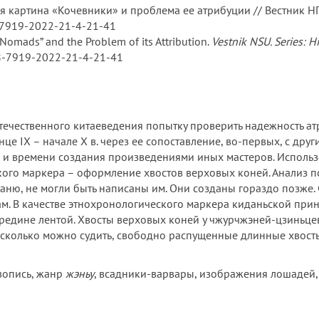
 картина «Кочевники» и проблема ее атрибуции // Вестник НГУ.
-7919-2022-21-4-21-41
 “Nomads” and the Problem of its Attribution.
Vestnik NSU. Series: H
818-7919-2022-21-4-21-41
ечественного китаеведения попытку проверить надежность а
онце IX – начале X в. через ее сопоставление, во-первых, с д
ю и времени создания произведениями иных мастеров. Использ
ого маркера – оформление хвостов верховых коней. Анализ по
Хуаню, не могли быть написаны им. Они созданы гораздо позже.
ам. В качестве этнохронологического маркера киданьской пр
редине лентой. Хвосты верховых коней у чжурчжэней-цзиньце
асколько можно судить, свободно распущенные длинные хвост
вопись, жанр
жэньу
, всадники-варвары, изображения лошадей,