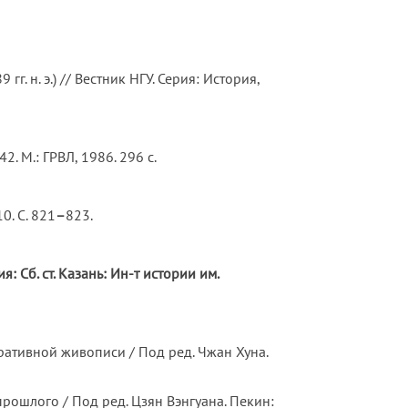
 н. э.) // Вестник НГУ. Серия: История,
42. М.: ГРВЛ, 1986. 296 с.
0. С. 821
–
823.
 Сб. ст. Казань:
Ин-т истории им.
вной живописи / Под ред. Чжан Хуна.
ого / Под ред. Цзян Вэнгуана. Пекин: