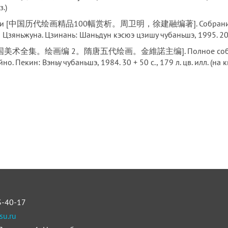
з.)
фу шанси [中国历代绘画精品100幅赏析。周卫明，徐建融编著]. Собрание 10
Цзяньжуна. Цзинань: Шаньдун кэсюэ цзишу чубаньшэ, 1995. 205 с.
2. [中国美术全集。绘画编 2。隋唐五代绘画。金維諾主编]. Полное собрание ки
о. Пекин: Вэньу чубаньшэ, 1984. 30 + 50 с., 179 л. цв. илл. (на кит
3-40-17
su.ru