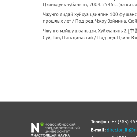
Цзиньдунь чубаньшэ, 2004. 2546 с. (на кит. я
Чжунго лидай хуйхуа цзинпин 100 
прошлых лет / Под ред. Чжоу Вэймина, Сюй 
Чжунго мэйшу цюаньцзи. Хуйхуапянь 
Суй, Тан, Пять династий / Под ред. Цзинь Вэйн
Телефон:
+7 (383) 36
E-mail:
director_ih@n