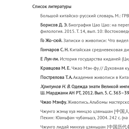
Список литературы
Большой китайско-русский словарь. М.: ГРВЛ,
Борисов Д.
Э.
Биография Цао Цао: на перепут
филология. 2015. Т. 14, вып. 10: Востоковед
Го Жо-сюй.
Записки о живописи: Что видел и
Гончаров С.
Н.
Китайская средневековая ди
Е Лун-ли.
История государства киданей (Цида
Кравцова М.
Е.
Чжао Мэн-фу // Духовная культ
Пострелова Т. А.
Академия живописи в Кита
Хрипунов Н.
В.
Одежда знати Великой импер
Ш. Марджани АН РТ, 2012. Вып. 5. С. 363–39
Чжао Мэнфу.
Живопись. Альбомы мастерской
Чжунго жэньу хуа минцзо цзяньшан [中
Пекин: Юаньфан чубаньшэ, 2004. 242 с. (на к
Чжунго лидай минхуа цзяньшан [中国历代名画