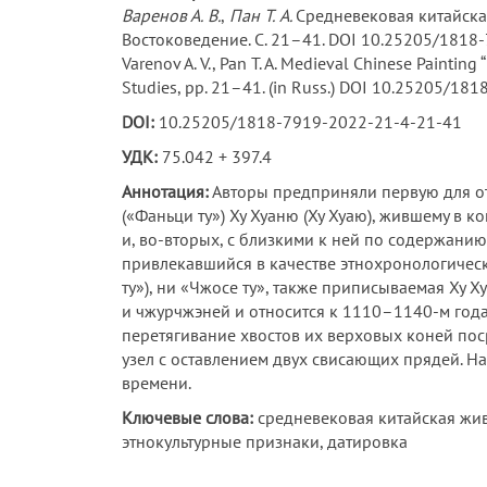
Варенов А.
В.
,
Пан Т.
А.
Средневековая китайская
Востоковедение. С. 21–41. DOI 10.25205/1818
Varenov A. V., Pan T. A. Medieval Chinese Painting
Studies, pp. 21–41. (in Russ.) DOI 10.25205/1
DOI:
10.25205/1818-7919-2022-21-4-21-41
УДК:
75.042 + 397.4
Аннотация:
Авторы предприняли первую для от
(«Фаньци ту») Ху Хуаню (Ху Хуаю), жившему в к
и, во-вторых, с близкими к ней по содержани
привлекавшийся в качестве этнохронологическ
ту»), ни «Чжосе ту», также приписываемая Ху 
и чжурчжэней и относится к 1110–1140-м год
перетягивание хвостов их верховых коней пос
узел с оставлением двух свисающих прядей. Н
времени.
Ключевые слова:
средневековая китайская жи
этнокультурные признаки, датировка