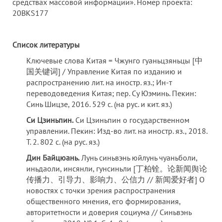
средствах массовой информации». Hомер проекта:
20BKS177
Список литературы
Ключевые слова Китая = Чжунго гуаньцзяньцы [中
国关键词] / Управление Китая по изданию и
распространению лит. на иностр. яз.; Ин-т
переводоведения Китая; пер. Су Юэминь. Пекин:
Синь Шицзе, 2016. 529 с. (на рус. и кит. яз.)
Си Цзиньпин.
Си Цзиньпин о государственном
управлении. Пекин: Изд-во лит. на иностр. яз., 2018.
Т. 2. 802 с. (на рус. яз.)
Дин Байцюань.
Лунь синьвэнь юйлунь чуаньболи,
иньдаоли, инсянли, гунсиньли [丁柏铨。论新闻舆论
传播力、引导力、影响力、公信力 // 新闻爱好者] О
новостях с точки зрения распространения
общественного мнения, его формирования,
авторитетности и доверия социума // Синьвэнь