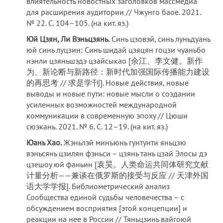
влиятельность новостных заголовков массмедиа
для расширения аудитории // Чжунго баое. 2021.
№ 22. C. 104–105. (на кит. яз.)
Юй Цзян, Ли Вэньцзянь.
Синь цзовэй, синь луньдуань
юй синь луцзин: Синь шидай цзяцян гоцзи чуаньбо
нэнли цзяньшэдэ цзайсыкао [余江、李文健。新作
为、新论断与新路径：新时代加强国际传播能力建设
的再思考 // 求是学刊]. Новые действия, новые
выводы и новые пути: новые мысли о создании
усиленных возможностей международной
коммуникации в современную эпоху // Цюши
сюэкань. 2021. № 6. С. 12–19. (на кит. яз.)
Юань Хао.
Жэньлэй минъюнь гунтунти яньцзю
вэньсянь цзилян фэньси – цзянь тань цзай Элосы дэ
цзешоу юй фаньин [袁昊。人类命运共同体研究文献
计量分析——兼谈在俄罗斯的接受与反应 // 天津外国
语大学学报]. Библиометрический анализ
Сообщества единой судьбы человечества – с
обсуждением восприятия [этой концепции] и
реакции на нее в России // Тяньцзинь вайгоюй