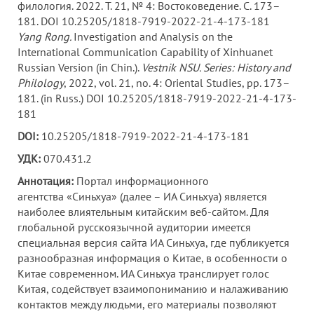
филология. 2022. Т. 21, № 4: Востоковедение. С. 173–
181. DOI 10.25205/1818-7919-2022-21-4-173-181
Yang Rong.
Investigation and Analysis on the
International Communication Capability of Xinhuanet
Russian Version (in Chin.).
Vestnik NSU. Series: History and
Philology
, 2022, vol. 21, no. 4: Oriental Studies, pp. 173–
181. (in Russ.) DOI 10.25205/1818-7919-2022-21-4-173-
181
DOI:
10.25205/1818-7919-2022-21-4-173-181
УДК:
070.431.2
Аннотация:
Портал информационного
агентства «Синьхуа» (далее – ИА Синьхуа) является
наиболее влиятельным китайским веб-сайтом. Для
глобальной русскоязычной аудитории имеется
специальная версия сайта ИА Синьхуа, где публикуется
разнообразная информация о Китае, в особенности о
Китае современном. ИА Синьхуа транслирует голос
Китая, содействует взаимопониманию и налаживанию
контактов между людьми, его материалы позволяют