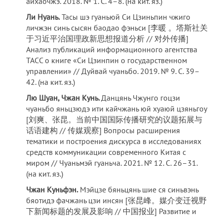
айхаочжэ. 2018. № 1. C. 4–8. (на кит. яз.)
Ли Нуань.
Тасы шэ гуаньюй Си Цзиньпин чжиго
личжэн синь сысян баодао фэньси [李暖 。塔斯社关
于习近平治国理政新思想报道分析 // 对外传播]
Анализ публикаций информационного агентства
ТАСС о книге «Си Цзинпин о государственном
управлении» // Дуйвай чуаньбо. 2019. № 9. С. 39–
42. (на кит. яз.)
Лю Шуан, Чжан Кунь.
Данцянь Чжунго гоцзи
чуаньбо яньцзюдэ ити кайчжань юй хуаюй цзяньгоу
[刘爽、张昆。当前中国国际传播研究的议题拓展与
话语建构 // 传媒观察] Вопросы расширения
тематики и построения дискурса в исследованиях
средств коммуникации современного Китая с
миром // Чуаньмэй гуаньча. 2021. № 12. С. 26–31.
(на кит. яз.)
Чжан Куньфэн.
Мэйцзе бяньцянь шие ся синьвэнь
бяотидэ фачжань цзи инсян [张昆峰。媒介变迁视野
下新闻标题的发展及影响 // 中国报业] Развитие и