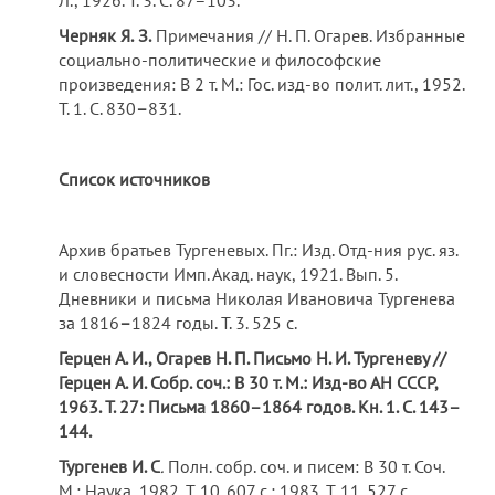
Л., 1926. Т. 3. С. 87–103.
Черняк
Я.
З.
Примечания // Н. П. Огарев. Избранные
социально-политические и философские
произведения: В 2 т. М.: Гос. изд-во полит. лит., 1952.
Т. 1. С. 830
–
831.
Список источников
Архив братьев Тургеневых. Пг.: Изд. Отд-ния рус. яз.
и словесности Имп. Акад. наук, 1921. Вып. 5.
Дневники и письма Николая Ивановича Тургенева
за 1816
–
1824 годы. T. 3. 525 с.
Герцен А. И., Огарев Н. П.
Письмо Н. И. Тургеневу //
Герцен А. И. Собр. соч.: В 30 т. М.: Изд-во АН СССР,
1963. Т. 27: Письма 1860–1864 годов. Кн. 1. С. 143–
144.
Тургенев И. С
.
Полн. собр. соч. и писем: В 30 т. Соч.
М.: Наука, 1982. Т. 10. 607 с.; 1983. Т. 11. 527 с.