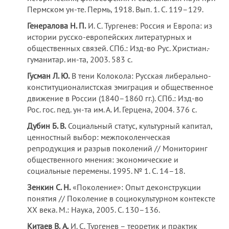
Пермском ун-те. Пермь, 1918. Вып. 1. С. 119–129.
Генералова Н. П.
И. С. Тургенев: Россия и Европа: из
истории русско-европейских литературных и
общественных связей. СПб.: Изд-во Рус. Христиан.-
гуманитар. ин-та, 2003. 583 с.
Гусман Л. Ю.
В тени Колокола: Русская либерально-
конституционалистская эмиграция и общественное
движение в России (1840–1860 гг.). СПб.: Изд-во
Рос. гос. пед. ун-та им. А. И. Герцена, 2004. 376 с.
Дубин Б. В.
Социальный статус, культурный капитал,
ценностный выбор: межпоколенческая
репродукция и разрыв поколений // Мониторинг
общественного мнения: экономические и
социальные перемены. 1995. № 1. С. 14–18.
Зенкин С. Н.
«Поколение»: Опыт деконструкции
понятия // Поколение в социокультурном контексте
XX века. М.: Наука, 2005. С. 130–136.
Китаев
В.
А.
И. С. Тургенев – теоретик и практик