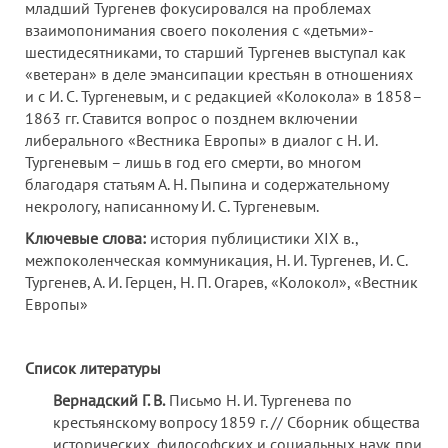
младший Тургенев фокусировался на проблемах
взаимопонимания своего поколения с «детьми»-
шестидесятниками, то старший Тургенев выступал как
«ветеран» в деле эмансипации крестьян в отношениях
и с И. С. Тургеневым, и с редакцией «Колокола» в 1858–
1863 гг. Ставится вопрос о позднем включении
либерального «Вестника Европы» в диалог с Н. И.
Тургеневым – лишь в год его смерти, во многом
благодаря статьям А. Н. Пыпина и содержательному
некрологу, написанному И. С. Тургеневым.
Ключевые слова:
история публицистики XIX в.,
межпоколенческая коммуникация, Н. И. Тургенев, И. С.
Тургенев, А. И. Герцен, Н. П. Огарев, «Колокол», «Вестник
Европы»
Список литературы
Вернадский Г. В.
Письмо Н. И. Тургенева по
крестьянскому вопросу 1859 г. // Сборник общества
исторических, философских и социальных наук при