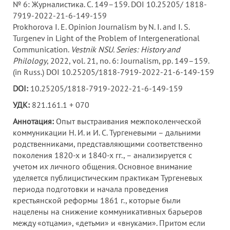
№ 6: Журналистика. С. 149–159. DOI 10.25205/ 1818-
7919-2022-21-6-149-159
Prokhorova I. E. Opinion Journalism by N. I. and I. S.
Turgenev in Light of the Problem of Intergenerational
Communication.
Vestnik NSU. Series: History and
Philology
, 2022, vol. 21, no. 6: Journalism, pp. 149–159.
(in Russ.) DOI 10.25205/1818-7919-2022-21-6-149-159
DOI:
10.25205/1818-7919-2022-21-6-149-159
УДК:
821.161.1 + 070
Аннотация:
Опыт выстраивания межпоколенческой
коммуникации Н. И. и И. С. Тургеневыми – дальними
родственниками, представляющими соответственно
поколения 1820-х и 1840-х гг., – анализируется с
учетом их личного общения. Основное внимание
уделяется публицистическим практикам Тургеневых
периода подготовки и начала проведения
крестьянской реформы 1861 г., которые были
нацелены на снижение коммуникативных барьеров
между «отцами», «детьми» и «внуками». Притом если