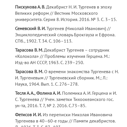
Пискунова А. В.
Декабрист Н. И. Тургенев в эпоху
Великих реформ // Вестник Московского
университета. Серия 8. История. 2016. № 3. С. 3–15.
Семевский
В. И.
Тургенев (Николай Иванович) //
Энциклопедический словарь Брокгауза и Ефрона
.
СПб., 1902. Т. 34. С. 106–113.
Тарасова В. М.
Декабрист Тургенев – сотрудник
«Колокола» // Проблемы изучения Герцена. М.:
Изд-во АН СССР, 1963. С. 239–250.
Тарасова В. М.
О времени знакомства Тургенева с Н.
И. Тургеневым // Тургеневский сборник. М.; Л.:
Наука, 1964. Вып. 1. С. 276–278.
Тесля
А. А.,
Фолина
А. И.
Полемика А. И. Герцена и И.
С. Тургенева // Учен. заметки Тихоокеанского гос.
ун-та, 2016. Т. 7, № 2. 2016. С.73–85.
Фетисов И. И.
Из переписки Николая Ивановича
Тургенева в 40–60-е годы // Памяти декабристов.