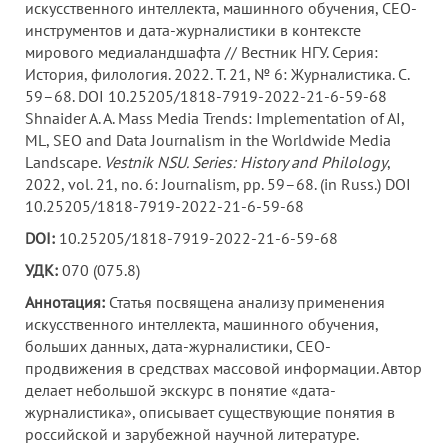
искусственного интеллекта, машинного обучения, СЕО-
инструментов и дата-журналистики в контексте
мирового медиаландшафта // Вестник НГУ. Серия:
История, филология. 2022. Т. 21, № 6: Журналистика. С.
59–68. DOI 10.25205/1818-7919-2022-21-6-59-68
Shnaider A. A. Mass Media Trends: Implementation of AI,
ML, SEO and Data Journalism in the Worldwide Media
Landscape.
Vestnik NSU. Series: History and Philology
,
2022, vol. 21, no. 6: Journalism, pp. 59–68. (in Russ.) DOI
10.25205/1818-7919-2022-21-6-59-68
DOI:
10.25205/1818-7919-2022-21-6-59-68
УДК:
070 (075.8)
Аннотация:
Статья посвящена анализу применения
искусственного интеллекта, машинного обучения,
больших данных, дата-журналистики, СЕО-
продвижения в средствах массовой информации. Автор
делает небольшой экскурс в понятие «дата-
журналистика», описывает существующие понятия в
российской и зарубежной научной литературе.