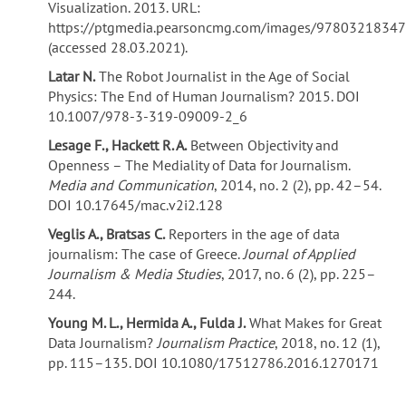
Visualization. 2013. URL:
https://ptgmedia.pearsoncmg.com/images/9780321834
(accessed 28.03.2021).
Latar N.
The Robot Journalist in the Age of Social
Physics: The End of Human Journalism? 2015. DOI
10.1007/978-3-319-09009-2_6
Lesage F., Hackett R. A.
Between Objectivity and
Openness – The Mediality of Data for Journalism.
Media and Communication
, 2014, no. 2 (2), pp. 42–54.
DOI 10.17645/mac.v2i2.128
Veglis A., Bratsas C.
Reporters in the age of data
journalism: The case of Greece.
Journal of Applied
Journalism & Media Studies
, 2017, no. 6 (2), pp. 225–
244.
Young M. L., Hermida A., Fulda J.
What Makes for Great
Data Journalism?
Journalism Practice
, 2018, no. 12 (1),
pp. 115–135. DOI 10.1080/17512786.2016.1270171