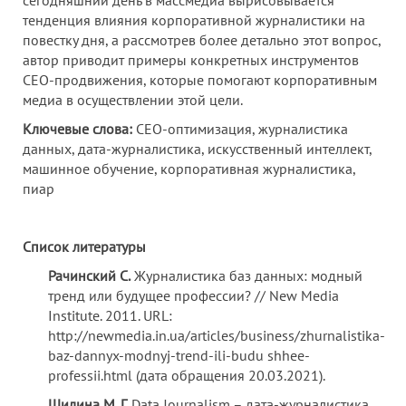
сегодняшний день в массмедиа вырисовывается
тенденция влияния корпоративной журналистики на
повестку дня, а рассмотрев более детально этот вопрос,
автор приводит примеры конкретных инструментов
СЕО-продвижения, которые помогают корпоративным
медиа в осуществлении этой цели.
Ключевые слова:
СЕО-оптимизация, журналистика
данных, дата-журналистика, искусственный интеллект,
машинное обучение, корпоративная журналистика,
пиар
Список литературы
Рачинский С.
Журналистика баз данных: модный
тренд или будущее профессии? // New Media
Institute. 2011. URL:
http://newmedia.in.ua/articles/business/zhurnalistika-
baz-dannyx-modnyj-trend-ili-budu shhee-
professii.html (дата обращения 20.03.2021).
Шилина М. Г.
Data Journalism – дата-журналистика,