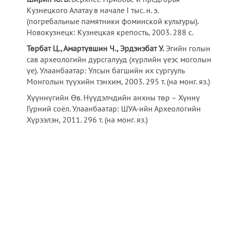
Кузнецкого Алатау в начале I тыс. н. э.
(погребальные памятники фоминской культуры).
Новокузнецк: Кузнецкая крепость, 2003. 288 с.
Төрбат
Ц., Амартүвшин
Ч., Эрдэнэбат
У.
Эгийн голын
сав археологийн дурсгалууд (хүрлийн үеэс моголын
үе). Улаанбаатар: Улсын багшийн их сургууль
Монголын түүхийн тэнхим, 2003. 295 т. (на монг. яз.)
Хүүннүгийн Өв. Нүүдэлчдийн анхны төр – Хүннү
Гүрний соёл. Улаанбаатар: ШУА-ийн Археологийн
Хүрээлэн, 2011. 296 т. (на монг. яз.)