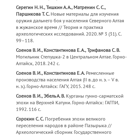
Серегин Н. Н., Тишкин А. А., Матренин С. С.,
Паршикова Т. С.
Новые материалы для изучения
оружия дальнего боя у населения Северного Алтая
в жужанское время // Теория и практика
археологических исследований. 2020. № 3 (31). С.
99–118.
Соенов В. И., Константинова Е. А., Трифанова С. В.
Могильник Степушка-2 в Центральном Алтае. Горно-
Алтайск, 2018. 242 с.
Соенов В. И., Константинова Е. А.
Ремесленные
производства населения Алтая (II в. до н. э. – V в.
н. э.). Горно-Алтайск: ГАГУ, 2015. 248 с.
Соенов В. И., Эбель А. В.
Курганы гунно-сарматской
эпохи на Верхней Катуни. Горно-Алтайск: ГАГПИ,
1992. 116 с.
Сорокин С. С.
Погребения эпохи великого
переселения народов в районе Пазырыка //
Археологический сборник Государственного