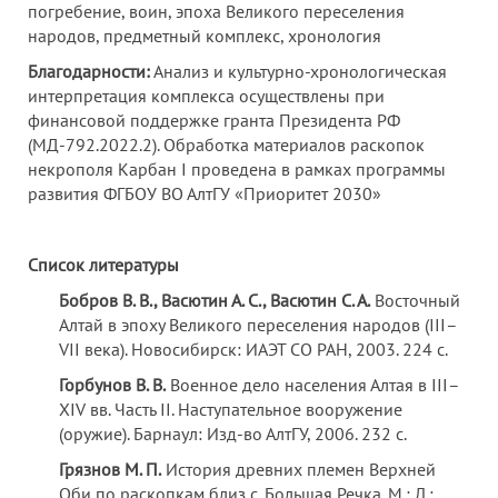
погребение, воин, эпоха Великого переселения
народов, предметный комплекс, хронология
Благодарности:
Анализ и культурно-хронологическая
интерпретация комплекса осуществлены при
финансовой поддержке гранта Президента РФ
(МД-792.2022.2). Обработка материалов раскопок
некрополя Карбан I проведена в рамках программы
развития ФГБОУ ВО АлтГУ «Приоритет 2030»
Список литературы
Бобров В. В., Васютин А. С., Васютин С. А.
Восточный
Алтай в эпоху Великого переселения народов (III–
VII века). Новосибирск: ИАЭТ СО РАН, 2003. 224 с.
Горбунов В. В.
Военное дело населения Алтая в III–
XIV вв. Часть II. Наступательное вооружение
(оружие). Барнаул: Изд-во АлтГУ, 2006. 232 с.
Грязнов М. П.
История древних племен Верхней
Оби по раскопкам близ с. Большая Речка. М.; Л.: