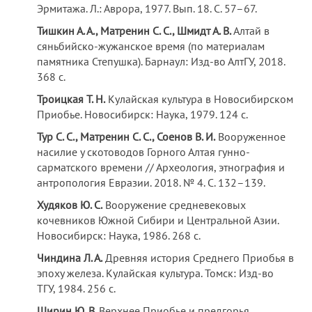
Эрмитажа. Л.: Аврора, 1977. Вып. 18. С. 57–67.
Тишкин А. А., Матренин С. С., Шмидт А. В.
Алтай в
сяньбийско-жужанское время (по материалам
памятника Степушка). Барнаул: Изд-во АлтГУ, 2018.
368 с.
Троицкая Т. Н.
Кулайская культура в Новосибирском
Приобье. Новосибирск: Наука, 1979. 124 с.
Тур С. С., Матренин С. С., Соенов В. И.
Вооруженное
насилие у скотоводов Горного Алтая гунно-
сарматского времени // Археология, этнография и
антропология Евразии. 2018. № 4. С. 132–139.
Худяков Ю. С.
Вооружение средневековых
кочевников Южной Сибири и Центральной Азии.
Новосибирск: Наука, 1986. 268 с.
Чиндина Л. А.
Древняя история Среднего Приобья в
эпоху железа. Кулайская культура. Томск: Изд-во
ТГУ, 1984. 256 с.
Ширин Ю. В.
Верхнее Приобье и предгорья