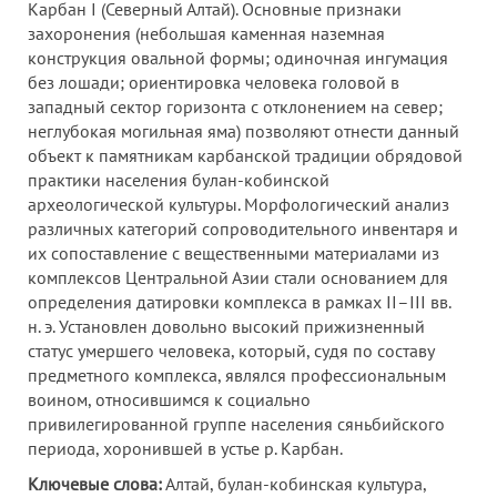
Карбан I (Северный Алтай). Основные признаки
захоронения (небольшая каменная наземная
конструкция овальной формы; одиночная ингумация
без лошади; ориентировка человека головой в
западный сектор горизонта с отклонением на север;
неглубокая могильная яма) позволяют отнести данный
объект к памятникам карбанской традиции обрядовой
практики населения булан-кобинской
археологической культуры. Морфологический анализ
различных категорий сопроводительного инвентаря и
их сопоставление с вещественными материалами из
комплексов Центральной Азии стали основанием для
определения датировки комплекса в рамках II–III вв.
н. э. Установлен довольно высокий прижизненный
статус умершего человека, который, судя по составу
предметного комплекса, являлся профессиональным
воином, относившимся к социально
привилегированной группе населения сяньбийского
периода, хоронившей в устье р. Карбан.
Ключевые слова:
Алтай, булан-кобинская культура,