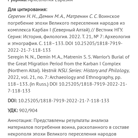
Для цитирования:
Серегин Н. Н
.,
Демин М. А
.,
Матренин С. С.
Воинское
погребение эпохи Великого переселения народов из
комплекса Карбан I (Северный Алтай) // Вестник НГУ.
Серия: История, филология. 2022. Т. 21, № 7: Археология
и этнография. С. 118–133. DOI 10.25205/1818-7919-
2022-21-7-118-133
Seregin N. N., Demin M. A., Matrenin S. S. Warrior’s Burial of
the Great Migration Period from the Karban I Complex
(Northern Altai).
Vestnik NSU. Series: History and Philology
,
2022, vol. 21, no. 7: Archaeology and Ethnography, pp.
118–133. (in Russ.) DOI 10.25205/1818-7919-2022-21-
7-118-133
DOI:
10.25205/1818-7919-2022-21-7-118-133
УДК:
902/904
Аннотация: Представлены результаты анализа
материалов погребения воина, раскопанного в составе
некрополя эпохи Великого переселения народов