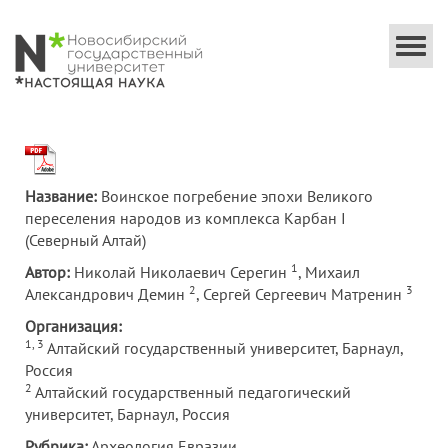
Togg
navi
Название:
Воинское погребение эпохи Великого
переселения народов из комплекса Карбан I
(Северный Алтай)
1
Автор:
Николай Николаевич Серегин
, Михаил
2
3
Александрович Демин
, Сергей Сергеевич Матренин
Организация:
1, 3
Алтайский государственный университет, Барнаул,
Россия
2
Алтайский государственный педагогический
университет, Барнаул, Россия
Рубрика:
Археология Евразии