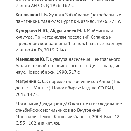
Изд-во АН СССР, 1956. 162 с.
Коновалов П. Б.
Хунну в Забайкалье (погребальные
памятники). Улан-Удэ: Бурят. кн. изд-во, 1976. 221 с.
Кунгурова Н. Ю., Абдулганеев М. Т.
Майминская
культура. По материалам поселений Салаира и
Предалтайской равнины 1-й пол. I тыс. н. э. Барнаул:
Изд-во АлтГУ, 2019. 214 с.
Мамадаков Ю. Т.
Культура населения Центрального
Алтая в первой половине I тыс. н. э.: Дис. … канд. ист.
наук. Новосибирск, 1990. 317 с.
Матренин С. С.
Снаряжение кочевников Алтая (II в.
до н. э. – V в. н. э.). Новосибирск: Изд-во СО РАН,
2017. 142 с.
Могильник Дундацзин // Открытие и исследование
сяньбийских могильников во Внутренней
Монголии. Пекин: Кэсюэ яизбаньшэ, 2004. Вып. 18.
С. 55–102. (на кит. яз).