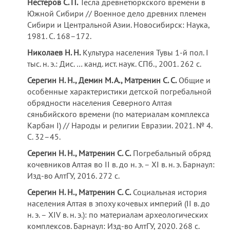
Нестеров С. П.
Тесла древнетюркского времени в
Южной Сибири // Военное дело древних племен
Сибири и Центральной Азии. Новосибирск: Наука,
1981. С. 168–172.
Николаев Н. Н.
Культура населения Тувы 1-й пол. I
тыс. н. э.: Дис. … канд. ист. наук. СПб., 2001. 262 с.
Серегин Н. Н., Демин М. А., Матренин С. С.
Общие и
особенные характеристики детской погребальной
обрядности населения Северного Алтая
сяньбийского времени (по материалам комплекса
Карбан I) // Народы и религии Евразии. 2021. № 4.
С. 32–45.
Серегин Н. Н., Матренин С. С.
Погребальный обряд
кочевников Алтая во II в. до н. э. – XI в. н. э. Барнаул:
Изд-во АлтГУ, 2016. 272 с.
Серегин Н. Н., Матренин С. С.
Социальная история
населения Алтая в эпоху кочевых империй (II в. до
н. э. – XIV в. н. э.): по материалам археологических
комплексов. Барнаул: Изд-во АлтГУ, 2020. 268 с.