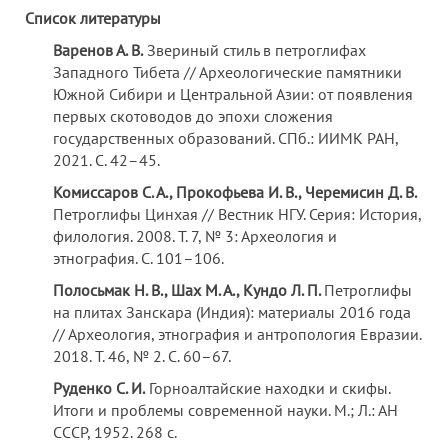
Список литературы
Варенов А.
В.
Звериный стиль в петроглифах
Западного Тибета // Археологические памятники
Южной Сибири и Центральной Азии: от появления
первых скотоводов до эпохи сложения
государственных образований. СПб.: ИИМК РАН,
2021. С. 42–45.
Комиссаров С.
А., Прокофьева И.
В., Черемисин Д.
В.
Петроглифы Цинхая // Вестник НГУ. Серия: История,
филология. 2008. Т. 7, № 3: Археология и
этнография. С. 101–106.
Полосьмак Н.
В., Шах М.
А., Кундо Л.
П.
Петроглифы
на плитах Занскара (Индия): материалы 2016 года
// Археология, этнография и антропология Евразии.
2018. Т. 46, № 2. С. 60–67.
Руденко С.
И.
Горноалтайские находки и скифы.
Итоги и проблемы современной науки. М.; Л.: АН
СССР, 1952. 268 с.