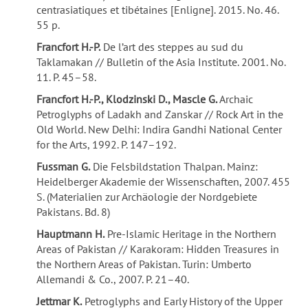
centrasiatiques et tibétaines [Enligne]. 2015. No. 46.
55 p.
Francfort H.-P.
De l’art des steppes au sud du
Taklamakan // Bulletin of the Asia Institute. 2001. No.
11. P. 45–58.
Francfort H.-P., Klodzinski D., Mascle G.
Archaic
Petroglyphs of Ladakh and Zanskar // Rock Art in the
Old World. New Delhi: Indira Gandhi National Center
for the Arts, 1992. P. 147–192.
Fussman G.
Die Felsbildstation Thalpan. Mainz:
Heidelberger Akademie der Wissenschaften, 2007. 455
S. (Materialien zur Archäologie der Nordgebiete
Pakistans. Bd. 8)
Hauptmann H.
Pre-Islamic Heritage in the Northern
Areas of Pakistan // Karakoram: Hidden Treasures in
the Northern Areas of Pakistan. Turin: Umberto
Allemandi & Co., 2007. P. 21–40.
Jettmar K.
Petroglyphs and Early History of the Upper