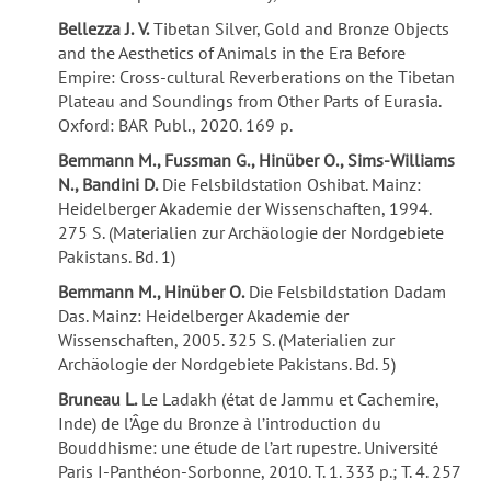
Bellezza J.
V.
Tibetan Silver, Gold and Bronze Objects
and the Aesthetics of Animals in the Era Before
Empire: Cross-cultural Reverberations on the Tibetan
Plateau and Soundings from Other Parts of Eurasia.
Oxford: BAR Publ., 2020. 169 p.
Bemmann M., Fussman G., Hinüber O., Sims-Williams
N., Bandini D.
Die Felsbildstation Oshibat. Mainz:
Heidelberger Akademie der Wissenschaften, 1994.
275 S. (Materialien zur Archäologie der Nordgebiete
Pakistans. Bd. 1)
Bemmann M., Hinüber O.
Die Felsbildstation Dadam
Das. Mainz: Heidelberger Akademie der
Wissenschaften, 2005. 325 S. (Materialien zur
Archäologie der Nordgebiete Pakistans. Bd. 5)
Bruneau L.
Le Ladakh (état de Jammu et Cachemire,
Inde) de l’Âge du Bronze à l’introduction du
Bouddhisme: une étude de l’art rupestre. Université
Paris I-Panthéon-Sorbonne, 2010. T. 1. 333 p.; T. 4. 257