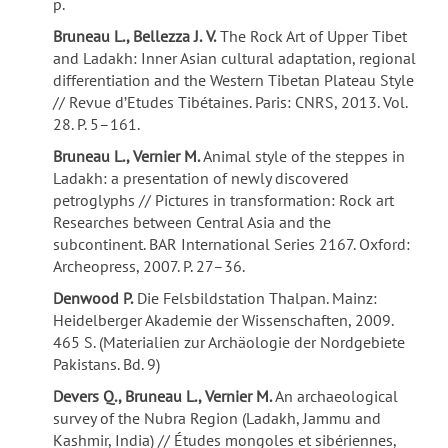
p.
Bruneau L., Bellezza J.
V.
The Rock Art of Upper Tibet
and Ladakh: Inner Asian cultural adaptation, regional
differentiation and the Western Tibetan Plateau Style
// Revue d’Etudes Tibétaines. Paris: CNRS, 2013. Vol.
28. P. 5–161.
Bruneau L., Vernier M.
Animal style of the steppes in
Ladakh: a presentation of newly discovered
petroglyphs // Pictures in transformation: Rock art
Researches between Central Asia and the
subcontinent. BAR International Series 2167. Oxford:
Archeopress, 2007. P. 27–36.
Denwood P.
Die Felsbildstation Thalpan. Mainz:
Heidelberger Akademie der Wissenschaften, 2009.
465 S. (Materialien zur Archäologie der Nordgebiete
Pakistans. Bd. 9)
Devers Q., Bruneau L., Vernier M.
An archaeological
survey of the Nubra Region (Ladakh, Jammu and
Kashmir, India) // Études mongoles et sibériennes,