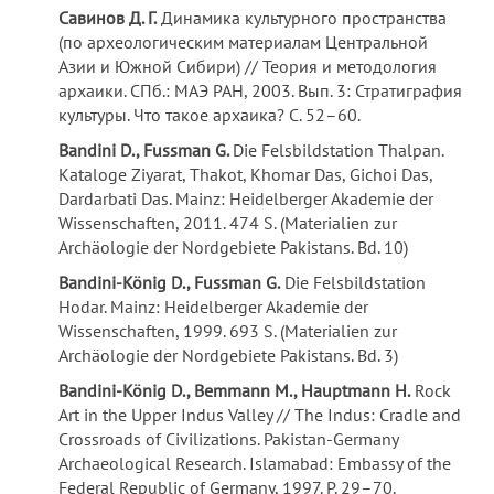
Савинов Д.
Г.
Динамика культурного пространства
(по археологическим материалам Центральной
Азии и Южной Сибири) // Теория и методология
архаики. СПб.: МАЭ РАН, 2003. Вып. 3: Стратиграфия
культуры. Что такое архаика? С. 52–60.
Bandini D., Fussman G.
Die Felsbildstation Thalpan.
Kataloge Ziyarat, Thakot, Khomar Das, Gichoi Das,
Dardarbati Das. Mainz: Heidelberger Akademie der
Wissenschaften, 2011. 474 S. (Materialien zur
Archäologie der Nordgebiete Pakistans. Bd. 10)
Bandini-König D., Fussman G.
Die Felsbildstation
Hodar. Mainz: Heidelberger Akademie der
Wissenschaften, 1999. 693 S. (Materialien zur
Archäologie der Nordgebiete Pakistans. Bd. 3)
Bandini-König D., Bemmann M., Hauptmann H.
Rock
Art in the Upper Indus Valley // The Indus: Cradle and
Crossroads of Civilizations. Pakistan-Germany
Archaeological Research. Islamabad: Embassy of the
Federal Republic of Germany, 1997. P. 29–70.