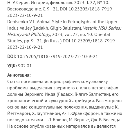
НГУ. Серия: История, филология. 2023. Т. 22, № 10:
Востоковедение. С. 9–21. DOI 10.25205/1818-7919-
2023-22-10-9-21
Denisenko V. L. Animal Style in Petroglyphs of the Upper
Indus Valley (Ladakh, Gilgit-Baltistan).
Vestnik NSU. Series:
History and Philology
, 2023, vol. 22, no. 10: Oriental
Studies, pp. 9–21. (in Russ.) DOI 10.25205/1818-7919-
2023-22-10-9-21
DOI
:
10.25205/1818-7919-2023-22-10-9-21
УДК:
902.01
Аннотация:
Статья посвящена историографическому анализу
проблемы выделения звериного стиля в петроглифах
долины Верхнего Инда (Ладакх, Гилгит-Балтистан), его
хронологической и культурной атрибуции. Рассмотрены
основные концептуальные положения, выдвинутые К.
Йеттмаром, Х. Гауптманом, А.-П. Франкфором, а также их
последователями – Л. Брюно, М. Вернье, Дж. В. Белецца.
На основе опубликованных материалов выделяются