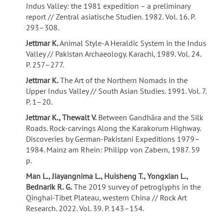
Indus Valley: the 1981 expedition – a preliminary
report // Zentral asiatische Studien. 1982. Vol. 16. P.
293–308.
Jettmar K.
Animal Style-A Heraldic System in the Indus
Valley // Pakistan Archaeology. Karachi, 1989. Vol. 24.
P. 257–277.
Jettmar K.
The Art of the Northern Nomads in the
Upper Indus Valley // South Asian Studies. 1991. Vol. 7.
P. 1–20.
Jettmar K., Thewalt V.
Between Gandhāra and the Silk
Roads. Rock-carvings Along the Karakorum Highway.
Discoveries by German-Pakistani Expeditions 1979–
1984. Mainz am Rhein: Philipp von Zabern, 1987. 59
p.
Man L., Jiayangnima L., Huisheng T., Yongxian L.,
Bednarik R.
G.
The 2019 survey of petroglyphs in the
Qinghai-Tibet Plateau, western China // Rock Art
Research. 2022. Vol. 39. P. 143–154.