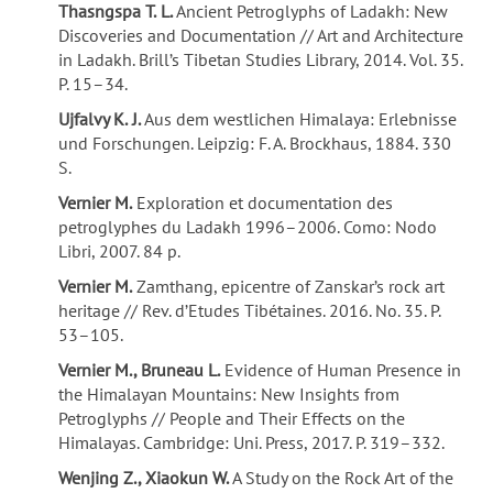
Thasngspa T.
L.
Ancient Petroglyphs of Ladakh: New
Discoveries and Documentation // Art and Architecture
in Ladakh. Brill’s Tibetan Studies Library, 2014. Vol. 35.
P. 15–34.
Ujfalvy K.
J.
Aus dem westlichen Himalaya: Erlebnisse
und Forschungen. Leipzig: F. A. Brockhaus, 1884. 330
S.
Vernier M.
Exploration et documentation des
petroglyphes du Ladakh 1996–2006. Como: Nodo
Libri, 2007. 84 p.
Vernier M.
Zamthang, epicentre of Zanskar’s rock art
heritage // Rev. d’Etudes Tibétaines. 2016. No. 35. P.
53–105.
Vernier M., Bruneau L.
Evidence of Human Presence in
the Himalayan Mountains: New Insights from
Petroglyphs // People and Their Effects on the
Himalayas. Cambridge: Uni. Press, 2017. P. 319–332.
Wenjing Z., Xiaokun W.
A Study on the Rock Art of the