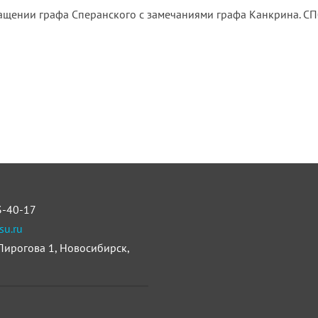
ении графа Сперанского с замечаниями графа Канкрина. СПб.: 
3-40-17
su.ru
 Пирогова 1, Новосибирск,