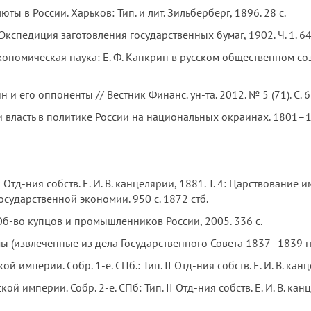
ы в России. Харьков: Тип. и лит. Зильберберг, 1896. 28 с.
спедиция заготовления государственных бумаг, 1902. Ч. 1. 64
номическая наука: Е. Ф. Канкрин в русском общественном созн
 и его оппоненты // Вестник Финанс. ун-та. 2012. № 5 (71). С. 
власть в политике России на национальных окраинах. 1801–191
I Отд-ния собств. Е. И. В. канцелярии, 1881. Т. 4: Царствовани
осударственной экономии. 950 с. 1872 стб.
б-во купцов и промышленников России, 2005. 336 с.
(извлеченные из дела Государственного Совета 1837–1839 гг.). С
мперии. Собр. 1-е. СПб.: Тип. II Отд-ния собств. Е. И. В. канцеля
империи. Собр. 2-е. СПб: Тип. II Отд-ния собств. Е. И. В. канцеляр