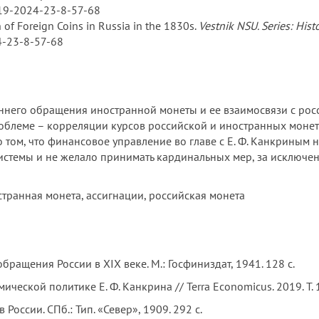
919-2024-23-8-57-68
 of Foreign Coins in Russia in the 1830s.
Vestnik NSU. Series: Hist
4-23-8-57-68
него обращения иностранной монеты и ее взаимосвязи с россий
облеме – корреляции курсов российской и иностранных монет
о том, что финансовое управление во главе с Е. Ф. Канкрины
истемы и не желало принимать кардинальных мер, за исключен
остранная монета, ассигнации, российская монета
ращения России в XIX веке. М.: Госфиниздат, 1941. 128 с.
еской политике Е. Ф. Канкрина // Terra Economicus. 2019. Т. 1
России. СПб.: Тип. «Север», 1909. 292 с.