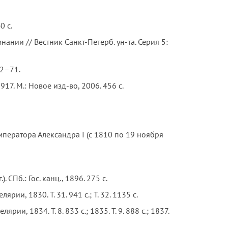
0 с.
ании // Вестник Санкт-Петерб. ун-та. Серия 5:
62–71.
7. М.: Новое изд-во, 2006. 456 с.
е императора Александра I (с 1810 по 19 ноября
Пб.: Гос. канц., 1896. 275 с.
рии, 1830. Т. 31. 941 с.; Т. 32. 1135 с.
ии, 1834. Т. 8. 833 с.; 1835. Т. 9. 888 с.; 1837.