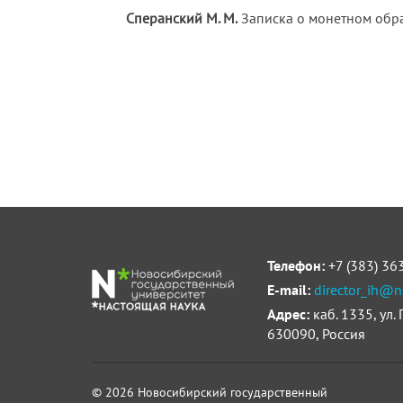
Сперанский М. М.
Записка о монетном обращ
Телефон:
+7 (383) 36
E-mail:
director_ih@n
Адрес:
каб. 1335, ул.
630090, Россия
© 2026 Новосибирский государственный