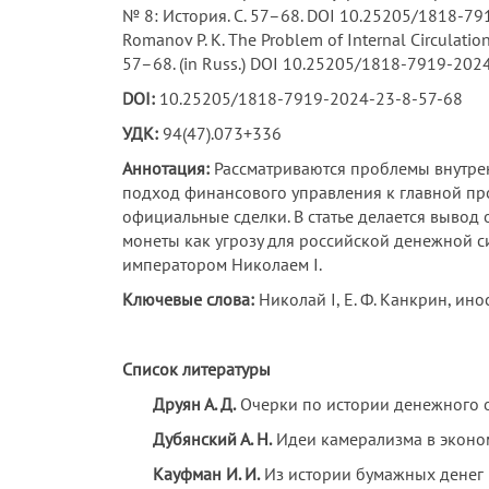
№ 8: История. С. 57–68. DOI 10.25205/1818-7
Romanov P. K. The Problem of Internal Circulation
57–68. (in Russ.) DOI 10.25205/1818-7919-202
DOI
:
10.25205/1818-7919-2024-23-8-57-68
УДК:
94(47).073+336
Аннотация:
Рассматриваются проблемы внутрен
подход финансового управления к главной пр
официальные сделки. В статье делается вывод 
монеты как угрозу для российской денежной с
императором Николаем I.
Ключевые слова:
Николай I, Е. Ф. Канкрин, ин
Список литературы
Друян А. Д.
Очерки по истории денежного об
Дубянский А. Н.
Идеи камерализма в экономич
Кауфман И. И.
Из истории бумажных денег в 