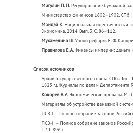
Мигулин П. П.
Регулирование бумажной валют
Министерство финансов 1802–1902. СПб.: Эк
Мондэй К.
Национальная идентичность и эко
Экономика. 2014. Вып. 3. С. 86–112.
Мухамедина Ш.
Уроки реформ: Е. Ф. Канкрин
Правилова Е. А.
Финансы империи: деньги и 
Список источников
Архив Государственного совета. СПб.: Тип. I
1825 г.). Журналы по делам Департамента Г
Кокорев В. А.
Экономические провалы. М.: О
Материалы об устройстве денежной системы 
ПСЗ-I – Полное собрание законов Российской и
ПСЗ-II – Полное собрание законов Российской 
Т. 11. 896 с.