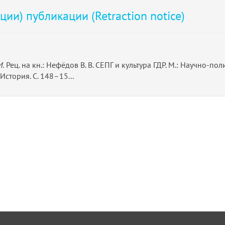
ии) публикации (Retraction notice)
И.
Рец. на кн.: Нефёдов В. В. СЕПГ и культура ГДР. М.: Научно-поли
История. С. 148–15...