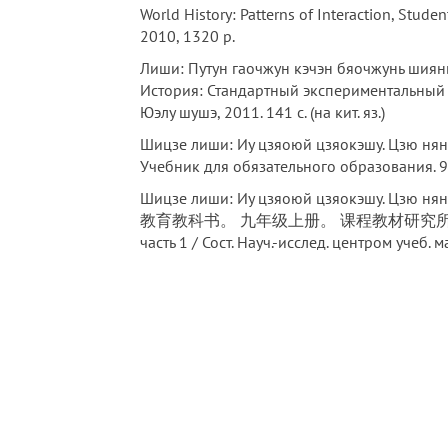
World History: Patterns of Interaction, Stude
2010, 1320 p.
Лиши: Путун гаочжун кэчэн бяочжу
История: Стандартный экспериментальный 
Юэлу шушэ, 2011. 141 с. (на кит. яз.)
Шицзе лиши: Иу цзяоюй цзяокэшу. Ц
Учебник для обязательного образования. 9 кл
Шицзе лиши: Иу цзяоюй цзяокэшу. Цзю н
教育教科书。 九年级上册。 课程教材研究所历史课程教材研究开
часть 1 / Сост. Науч.-исслед. центром учеб. 