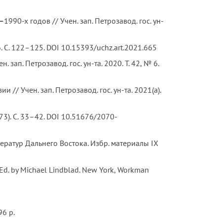
–
1990-х годов // Учен. зап. Петрозавод. гос. ун-
 6. С. 122–125. DOI 10.15393/uchz.art.2021.665
ап. Петрозавод. гос. ун-та. 2020. Т. 42, № 6.
/ Учен. зап. Петрозавод. гос. ун-та. 2021(а).
3). С. 33–42. DOI 10.51676/2070-
ератур Дальнего Востока. Избр. материалы IX
 Ed. by Michael Lindblad. New York, Workman
96 p.