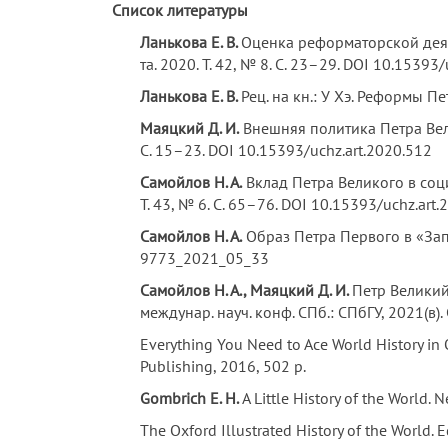
Список литературы
Ланькова Е. В.
Оценка реформаторской деят
та. 2020. Т. 42, № 8. С. 23–29. DOI 10.15393
Ланькова Е. В.
Рец. на кн.: У Хэ. Реформы Пе
Маяцкий Д. И.
Внешняя политика Петра Велик
С. 15–23. DOI 10.15393/uchz.art.2020.512
Самойлов Н. А.
Вклад Петра Великого в социо
Т. 43, № 6. С. 65–76. DOI 10.15393/uchz.art
Самойлов Н. А.
Образ Петра Первого в «Запи
9773_2021_05_33
Самойлов Н. А., Маяцкий Д. И.
Петр Великий
междунар. науч. конф. СПб.: СПбГУ, 2021(в).
Everything You Need to Ace World History in
Publishing, 2016, 502 p.
Gombrich E. H.
A Little History of the World. 
The Oxford Illustrated History of the World. 