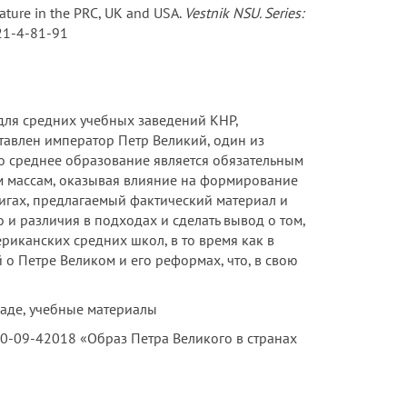
rature in the PRC, UK and USA.
Vestnik NSU. Series:
-21-4-81-91
ля средних учебных заведений КНР,
ставлен император Петр Великий, один из
то среднее образование является обязательным
м массам, оказывая влияние на формирование
игах, предлагаемый фактический материал и
 и различия в подходах и сделать вывод о том,
риканских средних школ, в то время как в
 о Петре Великом и его реформах, что, в свою
паде, учебные материалы
-09-42018 «Образ Петра Великого в странах