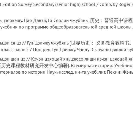
nt Edition Survey. Secondary (senior high) school / Comp. by Roger 
нь шиянь цзяокэшу. Цао Давэй, Го Сяолин чжубянь
учебник по программе общеобразовательной средней школы / 
зю няньцзи ся цэ // Гун Цзичжу чжубянь [世界历史： 义务教
асс, часть 2 / Под ред. Гун Цзичжу. Чэнду: Сычуань цзяоюй чубан
яньцзи шан цэ // Кэчэн цзяоцай яньцзюсо лиши кэчэн цзяо
发中心编著]. Всемирная история: Учебник для обязат
материалов по истории Науч.-исслед. ин-та учеб. лит. Пекин: Жэнь