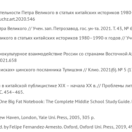
ельности Петра Великого в статьях китайских историков 1980
/uchz.art.2020.546
тра Великого // Учен. зап. Петрозавод. гос. ун-та. 2021. Т. 43, №
ого в статьях китайских историков 1980–1990-х годов // Учен. з
культурное взаимодействие России со странами Восточной Азии /
.2021.658
сках» цинского посланника Тулишэня // Клио. 2021(б). № 5 (17
 в китайской публицистике XIX – начала XX в. // Проблемы лит
 С. 454–465.
 One Big Fat Notebook: The Complete Middle School Study Guide.
New Haven, London, Yale Uni. Press, 2005, 305 p.
Ed. by Felipe Fernandez-Armesto. Oxford, Oxford Uni. Press, 2019, 4