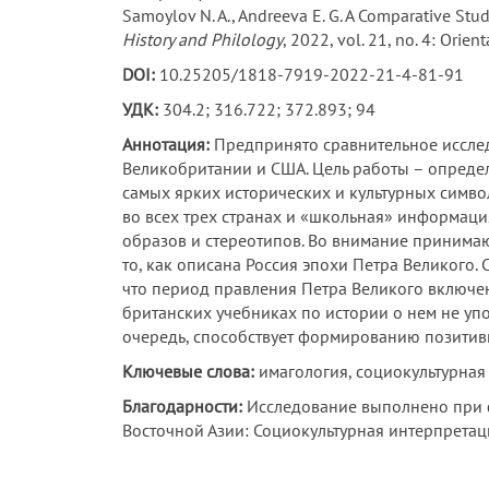
Samoylov N. A., Andreeva E. G. A Comparative Stud
History and Philology
, 2022, vol. 21, no. 4: Ori
DOI:
10.25205/1818-7919-2022-21-4-81-91
УДК:
304.2; 316.722; 372.893; 94
Аннотация:
Предпринято сравнительное исслед
Великобритании и США. Цель работы – определи
самых ярких исторических и культурных симво
во всех трех странах и «школьная» информац
образов и стереотипов. Во внимание принимаю
то, как описана Россия эпохи Петра Великого.
что период правления Петра Великого включен
британских учебниках по истории о нем не упо
очередь, способствует формированию позитивн
Ключевые слова:
имагология, социокультурная 
Благодарности:
Исследование выполнено при 
Восточной Азии: Социокультурная интерпретац