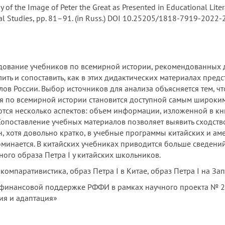
y of the Image of Peter the Great as Presented in Educational Lite
ental Studies, pp. 81–91. (in Russ.) DOI 10.25205/1818-7919-2022
ование учебников по всемирной истории, рекомендованных д
ть и сопоставить, как в этих дидактических материалах пред
лов России. Выбор источников для анализа объясняется тем, ч
ия по всемирной истории становится доступной самым широки
тся несколько аспектов: объем информации, изложенной в кн
 Сопоставление учебных материалов позволяет выявить сходство
, хотя довольно кратко, в учебные программы китайских и аме
минается. В китайских учебниках приводится больше сведений
ого образа Петра I у китайских школьников.
компаративистика, образ Петра I в Китае, образ Петра I на За
финансовой поддержке РФФИ в рамках научного проекта № 20
ия и адаптация»