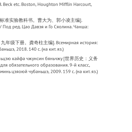
B. Beck etc. Boston, Houghton Mifflin Harcourt,
 [历史：普通高中课程标准实验教科书。曹大为、郭小凌主编].
Под ред. Цао Давэя и Го Сяолина. Чанша:
育教科书。九年级下册。龚奇柱主编]. Всемирная история:
ьшэ, 2018. 140 с. (на кит. яз.)
цай яньцзю кайфа чжунсин бяньчжу [世界历史：义务
ельного образования. 9-й класс,
минь цзяоюй чубаньшэ, 2009. 159 с. (на кит. яз.)