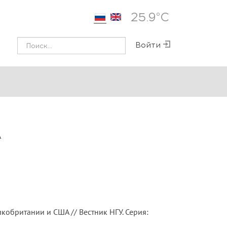
25.9°С
Войти
А
кобритании и США // Вестник НГУ. Серия: