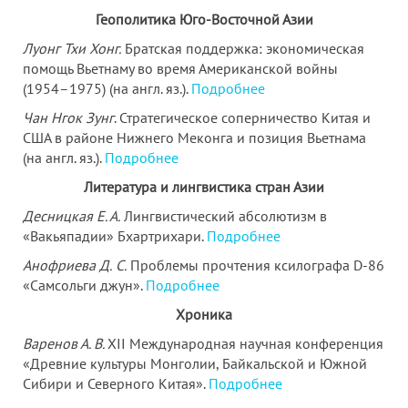
Геополитика Юго-Восточной Азии
Луонг Тхи Хонг.
Братская поддержка: экономическая
помощь Вьетнаму во время Американской войны
(1954–1975) (на англ. яз.).
Подробнее
Чан Нгок Зунг
. Стратегическое соперничество Китая и
США в районе Нижнего Меконга и позиция Вьетнама
(на англ. яз.).
Подробнее
Литература и лингвистика стран Азии
Десницкая Е. А.
Лингвистический абсолютизм в
«Вакьяпадии» Бхартрихари.
Подробнее
Анофриева Д.
С.
Проблемы прочтения ксилографа D-86
«Самсольги джун».
Подробнее
Хроника
Варенов А. В.
XII Международная научная конференция
«Древние культуры Монголии, Байкальской и Южной
Сибири и Северного Китая».
Подробнее