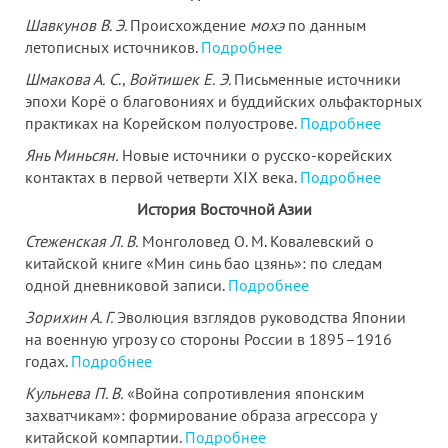
Шавкунов В. Э.
Происхождение
мохэ
по данным
летописных источников.
Подробнее
Шмакова А.
С
.,
Войтишек Е.
Э.
Письменные источники
эпохи Корё о благовониях и буддийских ольфакторных
практиках на Корейском полуострове.
Подробнее
Янь Миньсян.
Новые источники о русско-корейских
контактах в первой четверти XIX века.
Подробнее
История Восточной Азии
Стеженская Л. В.
Монголовед О. М. Ковалевский о
китайской книге «Мин синь бао цзянь»: по следам
одной дневниковой записи.
Подробнее
Зорихин А.
Г.
Эволюция взглядов руководства Японии
на военную угрозу со стороны России в 1895–1916
годах.
Подробнее
Кульнева П.
В.
«Война сопротивления японским
захватчикам»: формирование образа агрессора у
китайской компартии.
Подробнее