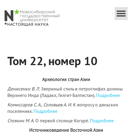
Togg
navi
Том 22, номер 10
Археология стран Азии
Денисенко В.
Л.
Звериный стиль в петроглифах долины
Верхнего Инда (Ладакх, Гилгит-Балтистан).
Подробнее
Комиссаров С. А.
,
Соловьев А. И.
К вопросу о дяньских
поселениях.
Подробнее
Стоякин М.
А.
О первой столице Когурё.
Подробнее
Источниковедение Восточной Азии