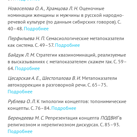
Новоселова О. А., Храмцова Л. Н.
Оценочные
номинации женщины и мужчины в русской народно-
речевой культуре (по данным сибирских говоров). С.
40–48.
Подробнее
Перфильева Н. П.
Семасиологические метапоказатели
как система. С. 49–57.
Подробнее
Байдуж Л. М.
Стратегии квазиноминаций, реализуемые
в высказываниях с метапоказателем
скажем так
. С. 59–
64.
Подробнее
Цесарская А. Е., Шестопалова В. И.
Метапоказатели
автокоррекции в разговорной речи. С. 65–75.
Подробнее
Рублева О. Л.
К типологии концептов: топонимические
концепты. С. 76–84.
Подробнее
Берендеева М. С.
Репрезентация концепта
ПОДВИГ
в
религиозном и нерелигиозном дискурсах. С. 85–93.
Подробнее