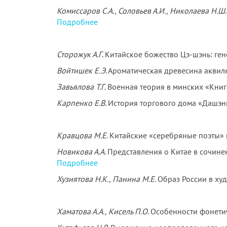
Комиссаров С.А., Соловьев А.И., Николаева Н.Ш
Подробнее
Сторожук А.Г
. Китайское божество Цэ-шэнь: ген
Войтишек Е.Э
. Ароматическая древесина аквил
Завьялова Т.Г
. Военная теория в минских «Кни
Карпенко Е.В
. История торгового дома «Дашэн
Кравцова М.Е
. Китайские «серебряные поэты» 
Новикова А.А
. Представления о Китае в сочин
Подробнее
Хузиятова Н.К., Панина М.Е
. Образ России в х
Хаматова А.А., Кисель П.О
. Особенности фонети