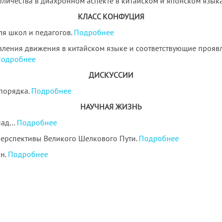
личества в диахронном аспекте в китайском и японском язык
КЛАСС КОНФУЦИЯ
ля школ и педагогов.
Подробнее
вления движения в китайском языке и соответствующие проявл
одробнее
ДИСКУССИИ
порядка.
Подробнее
НАУЧНАЯ ЖИЗНЬ
апад…
Подробнее
перспективы Великого Шелкового Пути.
Подробнее
ян.
Подробнее