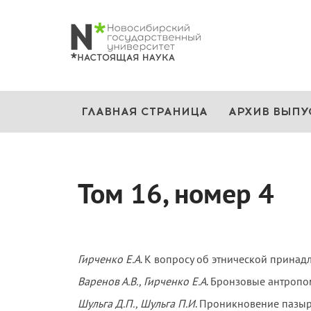
ГЛАВНАЯ СТРАНИЦА
АРХИВ ВЫПУ
Том 16, номер 4
Гирченко Е.А
. К вопросу об этнической принад
Варенов А.В., Гирченко Е.А
. Бронзовые антропо
Шульга Д.П., Шульга П.И
. Проникновение пазыр