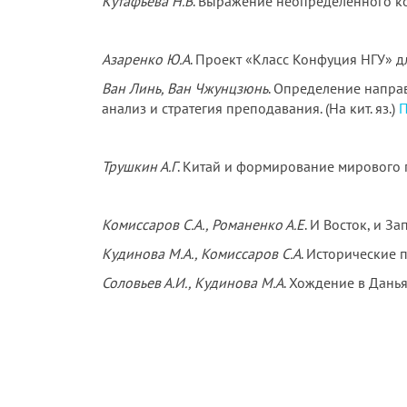
Кутафьева Н.В
. Выражение неопределенного ко
Азаренко Ю.А
. Проект «Класс Конфуция НГУ» д
Ван Линь, Ван Чжунцзюнь
. Определение напра
анализ и стратегия преподавания. (На кит. яз.)
П
Трушкин А.Г
. Китай и формирование мирового 
Комиссаров С.А., Романенко А.Е
. И Восток, и З
Кудинова М.А., Комиссаров С.А
. Исторические 
Соловьев А.И., Кудинова М.А
. Хождение в Дань