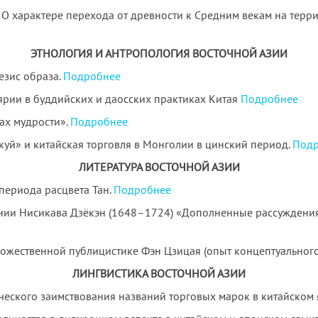
. О характере перехода от древности к Средним векам на терр
ЭТНОЛОГИЯ И АНТРОПОЛОГИЯ ВОСТОЧНОЙ АЗИИ
езис образа.
Подробнее
ярии в буддийских и даосских практиках Китая
Подробнее
гах мудрости».
Подробнее
куй» и китайская торговля в Монголии в цинский период.
Подр
ЛИТЕРАТУРА ВОСТОЧНОЙ АЗИИ
периода расцвета Тан.
Подробнее
ении Нисикава Дзёкэн (1648–1724) «Дополненные рассуждения 
удожественной публицистике Фэн Цзицая (опыт концептуального
ЛИНГВИСТИКА ВОСТОЧНОЙ АЗИИ
ческого заимствования названий торговых марок в китайском 