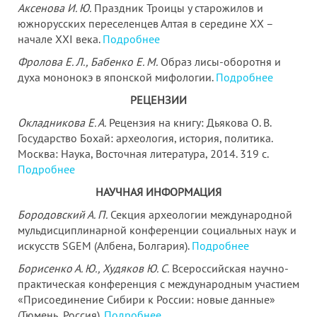
Аксенова И. Ю.
Праздник Троицы у старожилов и
южнорусских переселенцев Алтая в середине XX –
начале XXI века.
Подробнее
Фролова Е. Л., Бабенко Е. М.
Образ лисы-оборотня и
духа мононокэ в японской мифологии.
Подробнее
РЕЦЕНЗИИ
Окладникова Е. А.
Рецензия на книгу: Дьякова О. В.
Государство Бохай: археология, история, политика.
Москва: Наука, Восточная литература, 2014. 319 с.
Подробнее
НАУЧНАЯ ИНФОРМАЦИЯ
Бородовский А. П.
Секция археологии международной
мульдисциплинарной конференции социальных наук и
искусств SGEM (Албена, Болгария).
Подробнее
Борисенко А. Ю., Худяков Ю. С.
Всероссийская научно-
практическая конференция с международным участием
«Присоединение Сибири к России: новые данные»
(Тюмень, Россия).
Подробнее