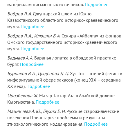
материалам письменных источников.
Подробнее
Бобров Л. А.
Джунгарский шлем из Южно-
Казахстанского областного историко-краеведческого
музея.
Подробнее
Бобров Л. А., Илюшин Б. А.
Секира «Айбалта» из фондов
Омского государственного историко-краеведческого
музея.
Подробнее
Бадмаев А. А.
Баранья лопатка в обрядовой практике
бурят.
Подробнее
Бурнаков В. А., Цыденова Д. Ц
. Хус Тӧс – птичий фетиш в
мифоритуальной сфере хакасов (конец XIX – середина
XX века).
Подробнее
Орозбекова Ж.
Мазар Тастар-Ата в Алайской долине
Кыргызстана.
Подробнее
Майничева А. Ю., Глухих Е. И
. Русские старожильческие
поселения Приангарья: проблемы и результаты
этноэкологического моделирования.
Подробнее