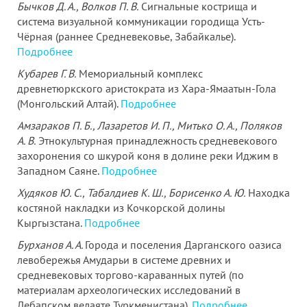
Бычков Д. А., Волков П. В.
Сигнальные кострища и
система визуальной коммуникации городища Усть-
Чёрная (раннее Средневековье, Забайкалье).
Подробнее
Кубарев Г. В.
Мемориальный комплекс
древнетюркского аристократа из Хара-Ямаатын-Гола
(Монгольский Алтай).
Подробнее
Амзараков П. Б., Лазаретов И. П., Митько О. А., Поляков
А. В.
Этнокультурная принадлежность средневекового
захоронения со шкурой коня в долине реки Иджим в
Западном Саяне.
Подробнее
Худяков Ю. С., Табалдиев К. Ш., Борисенко А. Ю.
Находка
костяной накладки из Кочкорской долины
Кыргызстана.
Подробнее
Бурханов А. А.
Города и поселения Дарганского оазиса
левобережья Амударьи в системе древних и
средневековых торгово-караванных путей (по
материалам археологических исследований в
Лебапском велаяте Туркменистана).
Подробнее