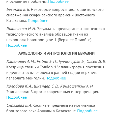
и основные проблемы.
Подробнее
Бесетаев Б. Б.
Некоторые вопросы эволюции конского
снаряжения скифо-сакского времени Восточного
Казахстана.
Подробнее
Головченко Н. Н.
Результаты предварительного технико-
технологического анализа образцов ткани из
некрополя Новотроицкое-1 (Верхнее Приобье).
Подробнее
АРХЕОЛОГИЯ И АНТРОПОЛОГИЯ ЕВРАЗИИ
Хаценович А. М., Рыбин Е. П., Гунчинсурэн Б., Олсен Д. В.
Кострища стоянки Толбор-15: планиграфия поселения
и деятельность человека в ранней стадии верхнего
палеолита Монголии.
Подробнее
Колобова К. А., Шнайдер С. В., Кривошапкин А. И.
Эпипалеолит Загроса: современная интерпретация.
Подробнее
Сиражева Б. А.
Костяные предметы из могильника
бронзового века Аршалы в Казахстане.
Подробнее