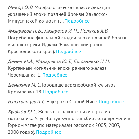
Минор О. В.
Морфологическая классификация
украшений эпохи поздней бронзы Хакасско-
Минусинской котловины.
Подробнее
Амзараков П. Б., Лазаретов И. П., Поляков А. В
.
Погребение финальной стадии эпохи поздней бронзы
в истоках реки Иджим (Ермаковский район
Красноярского края).
Подробнее
Демин М. А., Мамадаков Ю. Т., Головченко Н. Н.
Курганный могильник эпохи раннего железа
Черемшанка-1.
Подробнее
Демахина М. С.
Городище верхнеобской культуры
Крохалёвка-18.
Подробнее
Балахванцев А. С.
Еще раз о Старой Нисе.
Подробнее
Худяков Ю. С.
Железные наконечники стрел из
могильника Улуг-Чолтух хунно-сяньбийского времени в
Горном Алтае (по материалам раскопок 2005, 2007,
2008 годов).
Подробнее