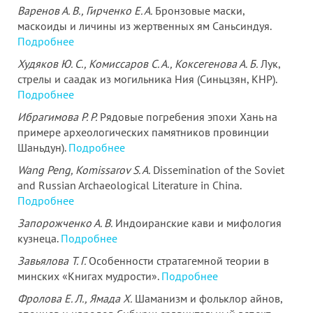
Варенов А. В., Гирченко Е. А.
Бронзовые маски,
маскоиды и личины из жертвенных ям Саньсиндуя.
Подробнее
Худяков Ю. С., Комиссаров С. А., Коксегенова А. Б.
Лук,
стрелы и саадак из могильника Ния (Синьцзян, КНР).
Подробнее
Ибрагимова Р. Р.
Рядовые погребения эпохи Хань на
примере археологических памятников провинции
Шаньдун).
Подробнее
Wang Peng, Komissarov S. A.
Dissemination of the Soviet
and Russian Archaeological Literature in China.
Подробнее
Запорожченко А. В.
Индоиранские кави и мифология
кузнеца.
Подробнее
Завьялова Т. Г.
Особенности стратагемной теории в
минских «Книгах мудрости».
Подробнее
Фролова Е. Л., Ямада Х.
Шаманизм и фольклор айнов,