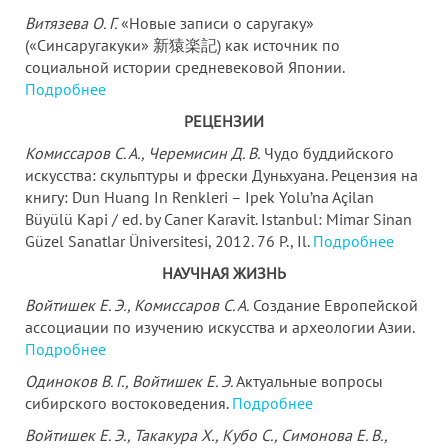
Витязева О. Г.
«Новые записи о саругаку»
(«Синсаругакуки» 新猿楽記) как источник по
социальной истории средневековой Японии.
Подробнее
РЕЦЕНЗИИ
Комиссаров С. А., Черемисин Д. В.
Чудо буддийского
искусства: скульптуры и фрески Дуньхуана. Рецензия на
книгу: Dun Huang In Renkleri – Ipek Yolu’na Açilan
Büyülü Kapi / ed. by Caner Karavit. Istanbul: Mimar Sinan
Güzel Sanatlar Üniversitesi, 2012. 76 P., Il.
Подробнее
НАУЧНАЯ ЖИЗНЬ
Войтишек Е. Э., Комиссаров С. А.
Создание Европейской
ассоциации по изучению искусства и археологии Азии.
Подробнее
Одиноков В. Г., Войтишек Е. Э.
Актуальные вопросы
сибирского востоковедения.
Подробнее
Войтишек Е. Э., Такакура Х., Кубо С., Симонова Е. В.,