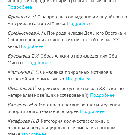
японцев и народов Сибири: сравнительный аспект.
Подробнее
Фролова Е. Л.
О запрете на совпадение имен у айнов по
материалам актов XIX века.
Подробнее
Сулейменова А. М.
Природа и люди Дальнего Востока и
Сибири в дневниках японских писателей начала ХХ
века.
Подробнее
Бреславец Т. И.
Образ Аляски в произведениях Оба
Минако.
Подробнее
Малинина Е. Е.
Символика природных мотивов в
дзэнской живописи тушью.
Подробнее
Шмакова А. С.
Корейское искусство начала XX века (по
материалам новейших исследований).
Подробнее
Витченко М. А.
Методологические вопросы изучения
истории книгопечатания в Корее.
Подробнее
Кутафьева Н. В.
Категория количества: сложные
двандва и редуплицированные имена в японском
языке.
Подробнее