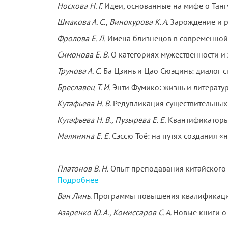
Носкова Н. Г.
Идеи, основанные на мифе о Танг
Шмакова А. С., Винокурова К. А.
Зарождение и р
Фролова Е. Л.
Имена близнецов в современной
Симонова Е. В.
О категориях мужественности и 
Трунова А. С.
Ба Цзинь и Цао Сюэцинь: диалог с
Бреславец Т. И.
Энти Фумико: жизнь и литерату
Кутафьева Н. В.
Редупликация существительных 
Кутафьева Н. В., Пузырева Е. Е.
Квантификаторы 
Малинина Е. Е.
Сэссю Тоё: на путях создания «
Платонов В. Н.
Опыт преподавания китайского я
Подробнее
Ван Линь
. Программы повышения квалификации
Азаренко Ю. А., Комиссаров С. А.
Новые книги о