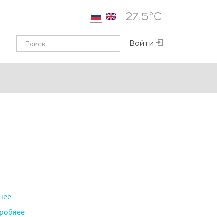
27.5°С
Войти
нее
робнее