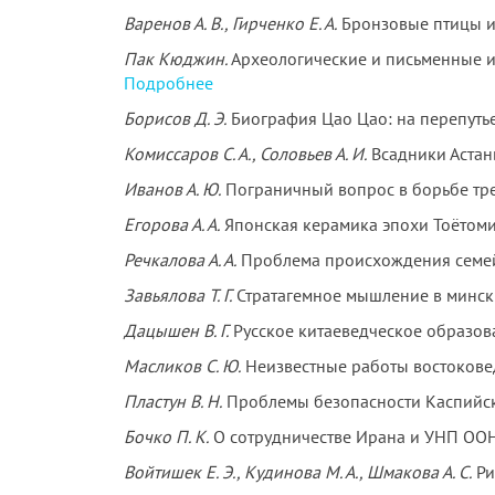
Варенов А. В., Гирченко Е. А.
Бронзовые птицы и
Пак Кюджин.
Археологические и письменные ис
Подробнее
Борисов Д. Э.
Биография Цао Цао: на перепутье.
Комиссаров С. А., Соловьев А. И.
Всадники Астан
Иванов А. Ю.
Пограничный вопрос в борьбе трех 
Егорова А. А.
Японская керамика эпохи Тоётоми 
Речкалова А. А.
Проблема происхождения семей
Завьялова Т. Г.
Стратагемное мышление в мински
Дацышен В. Г.
Русское китаеведческое образов
Масликов С. Ю.
Неизвестные работы востоковед
Пластун В. Н.
Проблемы безопасности Каспийск
Бочко П. К.
О сотрудничестве Ирана и УНП ООН
Войтишек Е. Э., Кудинова М. А., Шмакова А. С.
Ри