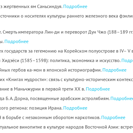
з жертвенных ям Саньсиндуя.
Подробнее
точники о носителях культуры раннего железного века фэнлин
 Смерть императора Лин-ди и переворот Дун Чжо (188–189 гг. н
ы.
Подробнее
государств за гегемонию на Корейском полуострове в IV– V вв
Хидэёси (1585–1598): политика, экономика и искусство.
Подр
ных гербов ка-мон в японской историографии.
Подробнее
х «Книгах мудрости»: связь с культурно-историческим контек
ание в Маньчжурии в первой трети ХХ в.
Подробнее
а Б. А. Дорна, посвященные арабским астролябиям.
Подробне
ого региона: позиция Ирана.
Подробнее
 в борьбе с незаконным оборотом наркотиков.
Подробнее
туальное винопитие в культуре народов Восточной Азии: встре